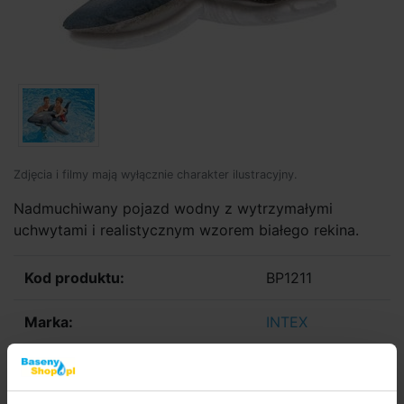
Zdjęcia i filmy mają wyłącznie charakter ilustracyjny.
Nadmuchiwany pojazd wodny z wytrzymałymi
uchwytami i realistycznym wzorem białego rekina.
Kod produktu:
BP1211
Marka:
INTEX
Dostępność:
W Magazynie > 20 szt
we czwartek u was