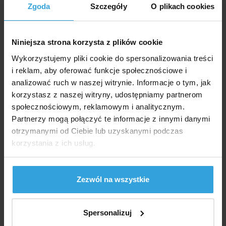
Zgoda
Szczegóły
O plikach cookies
30,90 zł
25,12 zł bez VAT
Niniejsza strona korzysta z plików cookie
do koszyka
Wykorzystujemy pliki cookie do spersonalizowania treści
i reklam, aby oferować funkcje społecznościowe i
Zapytaj sprzedawcę
analizować ruch w naszej witrynie. Informacje o tym, jak
korzystasz z naszej witryny, udostępniamy partnerom
Szczegółowy opis
społecznościowym, reklamowym i analitycznym.
Partnerzy mogą połączyć te informacje z innymi danymi
Szczegółowy opi
otrzymanymi od Ciebie lub uzyskanymi podczas
korzystania z ich usług.
Nadmuchiwany pojazd wodny w kształcie rekina
o naprawdę realistycznym designie.
Jest bardzo stabilny w wodzie.
Zezwól na wszystkie
Przybliżony rozmiar to
173×107 cm
.
Nośność 40 kg
Spersonalizuj