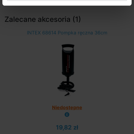
Odpowiedni dla dzieci od 3 lat.**
Zalecane akcesoria (1)
INTEX 68614 Pompka ręczna 36cm
Niedostępne
19,82 zł