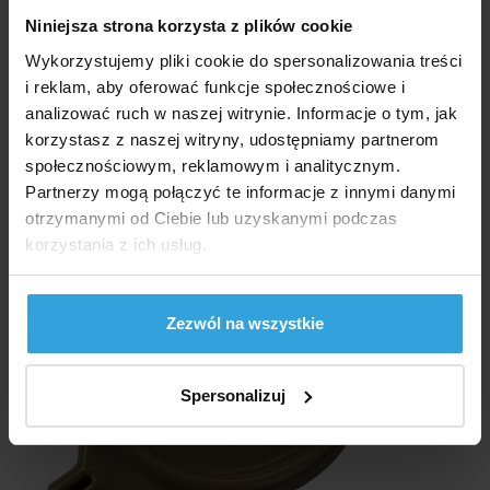
W Magazynie 2 szt
Niniejsza strona korzysta z plików cookie
w środę u was
Wykorzystujemy pliki cookie do spersonalizowania treści
43,50 zł
i reklam, aby oferować funkcje społecznościowe i
analizować ruch w naszej witrynie. Informacje o tym, jak
do koszyka
korzystasz z naszej witryny, udostępniamy partnerom
społecznościowym, reklamowym i analitycznym.
INTEX Klucz do zamka Whirlpool INTEX - brązowy
Partnerzy mogą połączyć te informacje z innymi danymi
otrzymanymi od Ciebie lub uzyskanymi podczas
korzystania z ich usług.
Zezwól na wszystkie
Spersonalizuj