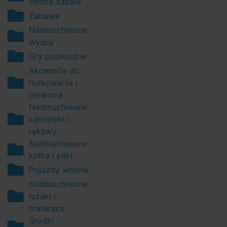
centra zabaw
Zabawa
Nadmuchiwane
wyspy
Gry podwodne
Akcesoria do
nurkowania i
pływania
Nadmuchiwane
kamizelki i
rękawy
Nadmuchiwane
kółka i piłki
Pojazdy wodne
Nadmuchiwane
leżaki i
materace
Środki