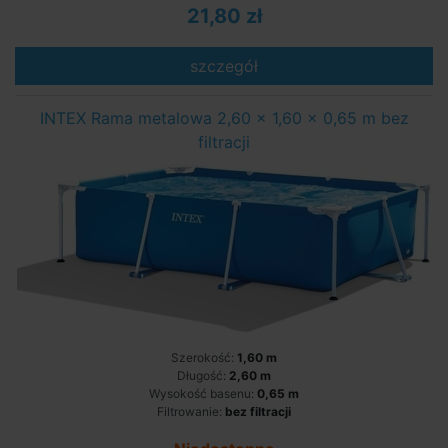
21,80 zł
szczegół
INTEX Rama metalowa 2,60 x 1,60 x 0,65 m bez
filtracji
Szerokość:
1,60 m
Długość:
2,60 m
Wysokość basenu:
0,65 m
Filtrowanie:
bez filtracji