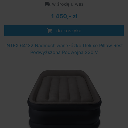
w środę u was
1 450,- zł
do koszyka
INTEX 64132 Nadmuchiwane łóżko Deluxe Pillow Rest
Podwyższona Podwójna 230 V