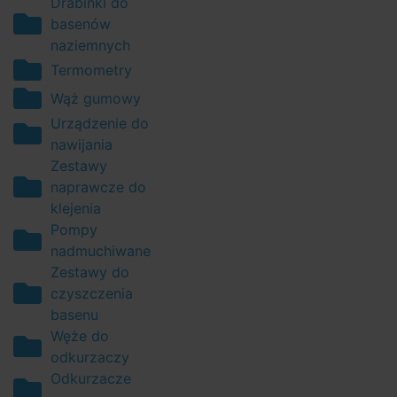
Drabinki do
basenów
naziemnych
Termometry
Wąż gumowy
Urządzenie do
nawijania
Zestawy
naprawcze do
klejenia
Pompy
nadmuchiwane
Zestawy do
czyszczenia
basenu
Węże do
odkurzaczy
Odkurzacze