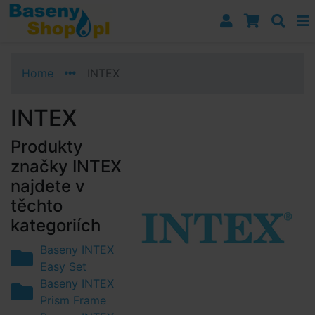
Przejdź do nawigacji
Przejdź do treści
Przejdź do paska bocznego
Home
INTEX
INTEX
Produkty
značky INTEX
najdete v
těchto
kategoriích
Baseny INTEX
Easy Set
Baseny INTEX
Prism Frame