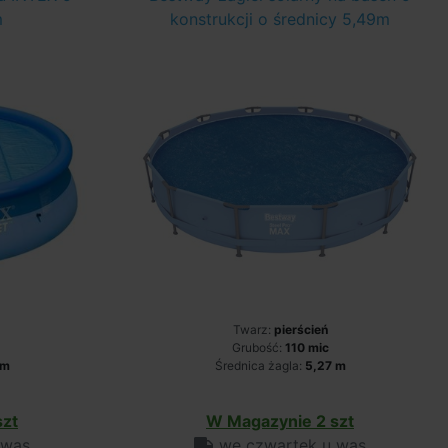
m
konstrukcji o średnicy 5,49m
Twarz:
pierścień
Grubość:
110 mic
 m
Średnica żagla:
5,27 m
szt
W Magazynie 2 szt
 was
we czwartek u was