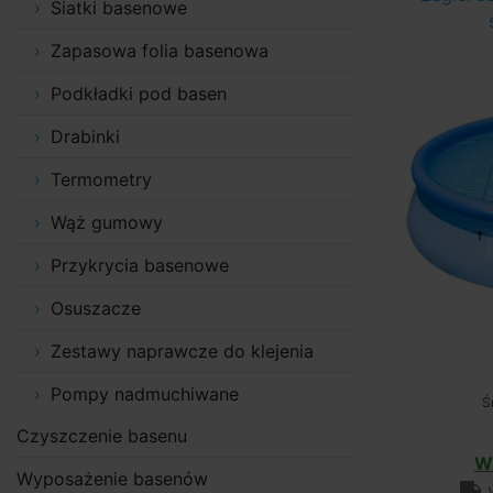
Siatki basenowe
Zapasowa folia basenowa
Podkładki pod basen
Drabinki
Termometry
Wąż gumowy
Przykrycia basenowe
Osuszacze
Zestawy naprawcze do klejenia
Pompy nadmuchiwane
Ś
Czyszczenie basenu
W
Wyposażenie basenów
w