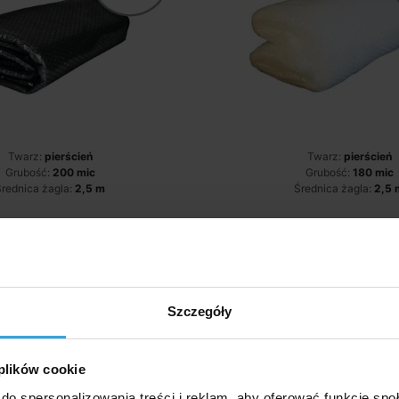
Twarz:
pierścień
Twarz:
pierścień
Grubość:
200 mic
Grubość:
180 mic
rednica żagla:
2,5 m
Średnica żagla:
2,5 
Magazynie > 5 szt
W Magazynie > 5 
e czwartek u was
we czwartek u
81,80 zł
72,50 zł
Szczegóły
do koszyka
do koszyk
 plików cookie
żagiel solarny do basenu o
Czarny żagiel solarny d
do spersonalizowania treści i reklam, aby oferować funkcje sp