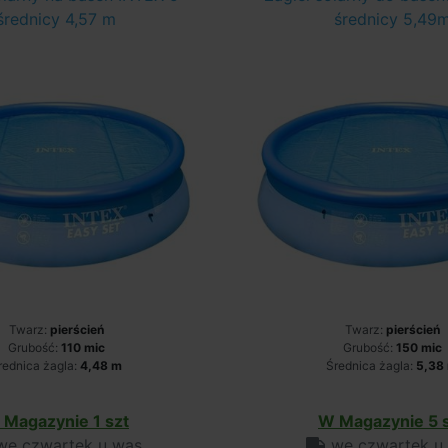
średnicy 4,57 m
średnicy 5,49
Twarz:
pierścień
Twarz:
pierścień
Grubość:
110 mic
Grubość:
150 mic
rednica żagla:
4,48 m
Średnica żagla:
5,38
 Magazynie 1 szt
W Magazynie 5 
e czwartek u was
we czwartek u