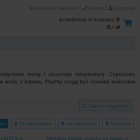
|
|
Wszystko o zakupach
Kontakt
Zaloguj się
przedmioty w koszyku:
0
0,- zł
podgrzewa wodę i utrzymuje temperaturę. Częściowo
ie wody z basenu. Płachty mogą być również wykonane
Tylko w magazynie
sic
Od nejlevnejsiho
Od nejdrazsiho
Abecedne
u INTEX o
Bestway żagiel solarny na basen o