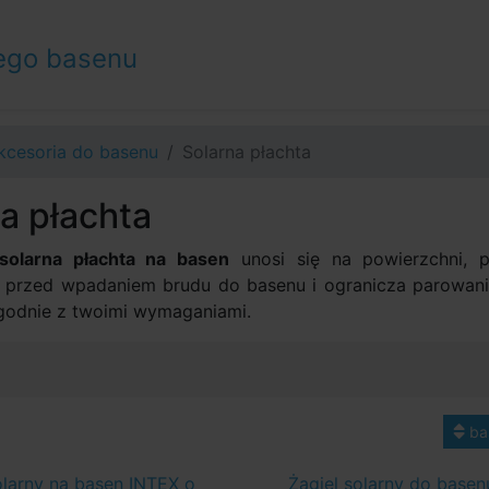
ego basenu
kcesoria do basenu
Solarna płachta
a płachta
solarna płachta na basen
unosi się na powierzchni, 
 przed wpadaniem brudu do basenu i ogranicza parowan
godnie z twoimi wymaganiami.
ba
olarny na basen INTEX o
Żagiel solarny do basen