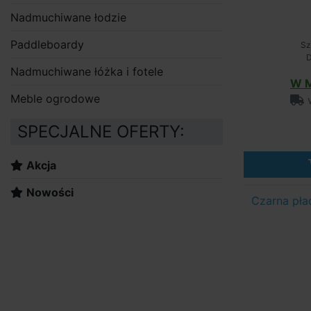
Nadmuchiwane łodzie
Paddleboardy
Sz
D
Nadmuchiwane łóżka i fotele
W M
Meble ogrodowe
w
SPECJALNE OFERTY:
Akcja
Nowości
Czarna pła