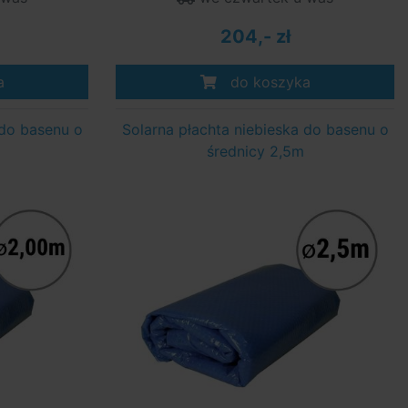
204,- zł
a
do koszyka
 do basenu o
Solarna płachta niebieska do basenu o
średnicy 2,5m