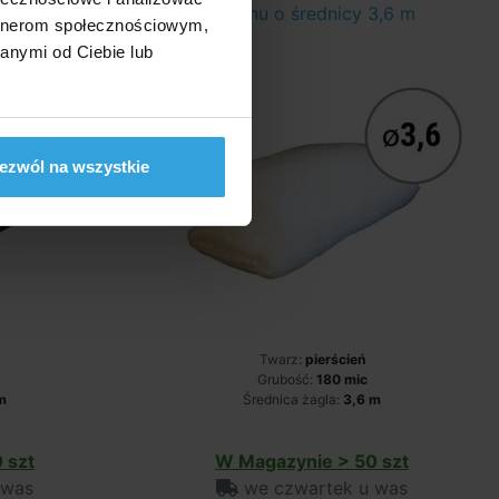
basenu o średnicy 3,6 m
artnerom społecznościowym,
anymi od Ciebie lub
ezwól na wszystkie
Twarz:
pierścień
Grubość:
180 mic
m
Średnica żagla:
3,6 m
 szt
W Magazynie > 50 szt
 was
we czwartek u was