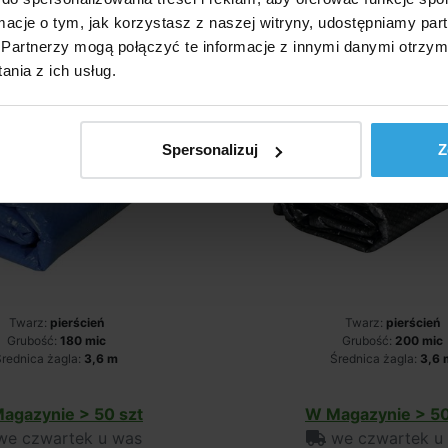
średnicy 3,6m
średnicy 3,6m
ormacje o tym, jak korzystasz z naszej witryny, udostępniamy p
Partnerzy mogą połączyć te informacje z innymi danymi otrzym
nia z ich usług.
Spersonalizuj
Z
Twarz:
pierścień
Twarz:
pierścień
Grubość:
180 mic
Grubość:
200 mic
rednica żagla:
3,6 m
Średnica żagla:
3,6 
agazynie > 50 szt
W Magazynie > 50
e czwartek u was
we czwartek u