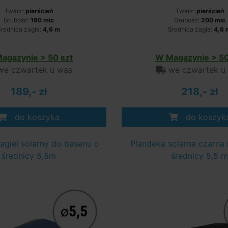
Twarz:
pierścień
Twarz:
pierścień
Grubość:
180 mic
Grubość:
200 mic
rednica żagla:
4,6 m
Średnica żagla:
4,6 
agazynie > 50 szt
W Magazynie > 50
e czwartek u was
we czwartek u
189,- zł
218,- zł
do koszyka
do koszyk
żagiel solarny do basenu o
Plandeka solarna czarna
średnicy 5,5m
średnicy 5,5 m