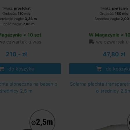
Twarz:
prostokąt
Twarz:
pierścień
Grubość:
110 mic
Grubość:
180 mic
erokość żagla:
3,36 m
Średnica żagla:
2,00
ługość żagla:
7,03 m
agazynie > 10 szt
W Magazynie > 10
e czwartek u was
we czwartek u
210,- zł
47,80 zł
do koszyka
do koszyk
chta słoneczna na basen o
Solarna płachta transparęt
średnicy 2,5 m
o średnicy 2,5