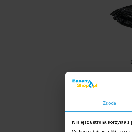
Ś
W 
w
Zgoda
Niniejsza strona korzysta z
Niebieski 
Wykorzystujemy pliki cookie 