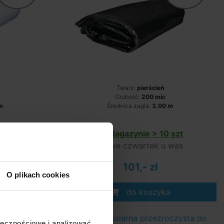
Twarz:
pierścień
Grubość:
200 mic
m
Średnica żagla:
3,00 m
szt
W Magazynie > 10 szt
 was
we czwartek u was
101,- zł
O plikach cookies
a
do koszyka
o basenu o
Plandeka solarna przezroczysta do
ołecznościowe i analizować