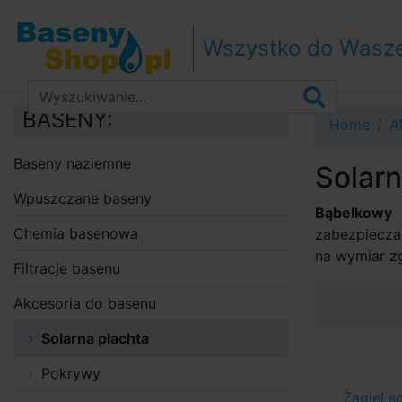
Przejdź do nawigacji
Przejdź do treści
Wszystko do Wasz
Przejdź do paska bocznego
BASENY:
Home
A
Baseny naziemne
Solarn
Wpuszczane baseny
Bąbelkowy 
Chemia basenowa
zabezpiecza
na wymiar z
Filtracje basenu
Akcesoria do basenu
Solarna płachta
Pokrywy
Żagiel s