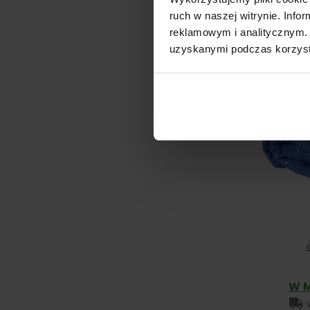
ruch w naszej witrynie. Inf
reklamowym i analitycznym. 
uzyskanymi podczas korzysta
Ś
W M
w