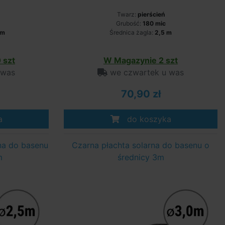
Twarz:
pierścień
Grubość:
180 mic
 m
Średnica żagla:
2,5 m
 szt
W Magazynie 2 szt
 was
we czwartek u was
70,90 zł
a
do koszyka
na do basenu
Czarna płachta solarna do basenu o
m
średnicy 3m