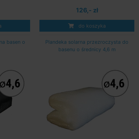
126,- zł
a
do koszyka
 na basen o
Plandeka solarna przezroczysta do
basenu o średnicy 4,6 m