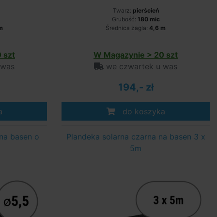
Twarz:
pierścień
Grubość:
180 mic
m
Średnica żagla:
4,6 m
 szt
W Magazynie > 20 szt
 was
we czwartek u was
194,- zł
a
do koszyka
 na basen o
Plandeka solarna czarna na basen 3 x
5m