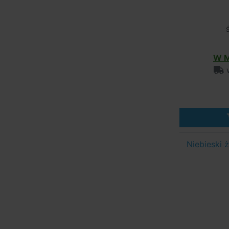
Ś
W M
w
Niebieski 