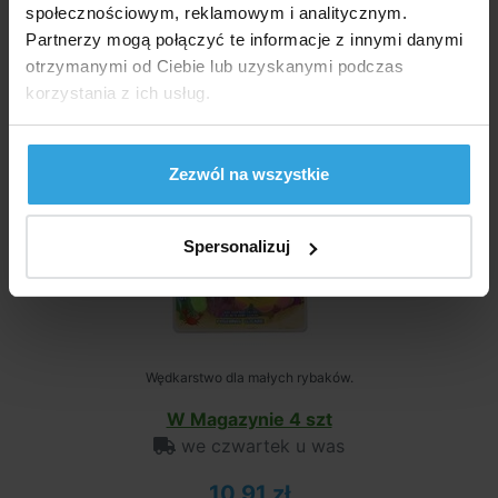
społecznościowym, reklamowym i analitycznym.
Lampy Wędka i ryba
Partnerzy mogą połączyć te informacje z innymi danymi
otrzymanymi od Ciebie lub uzyskanymi podczas
korzystania z ich usług.
Zezwól na wszystkie
Spersonalizuj
Wędkarstwo dla małych rybaków.
W Magazynie 4 szt
we czwartek u was
10,91 zł