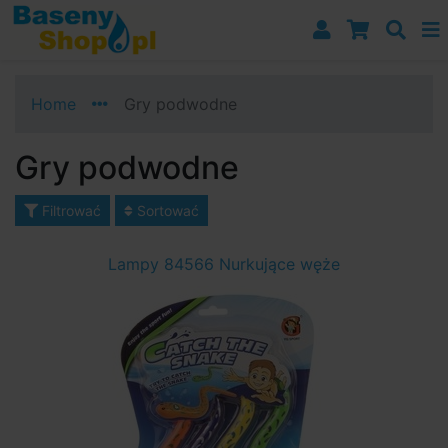
Przejdź do nawigacji
Przejdź do treści
Przejdź do paska bocznego
Home
Gry podwodne
Gry podwodne
Filtrować
Sortować
Lampy 84566 Nurkujące węże