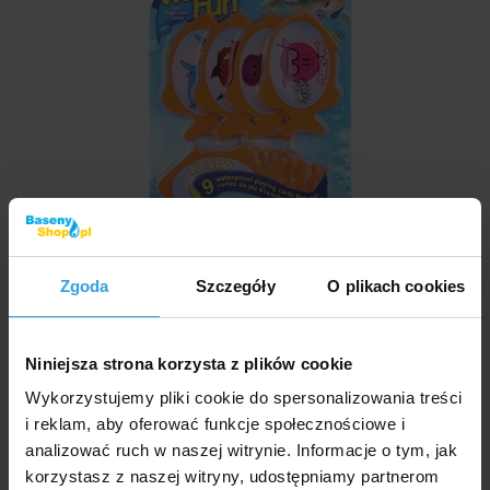
Plastikowa ryba do nurkowania.
Zgoda
Szczegóły
O plikach cookies
W Magazynie > 10 szt
we czwartek u was
Niniejsza strona korzysta z plików cookie
20,90 zł
Wykorzystujemy pliki cookie do spersonalizowania treści
i reklam, aby oferować funkcje społecznościowe i
analizować ruch w naszej witrynie. Informacje o tym, jak
do koszyka
korzystasz z naszej witryny, udostępniamy partnerom