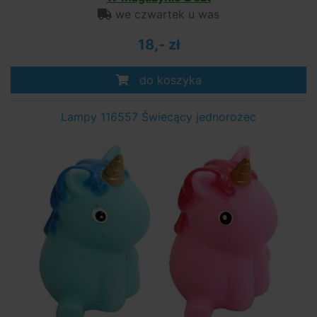
we czwartek u was
18,- zł
do koszyka
Lampy 116557 Świecący jednorożec