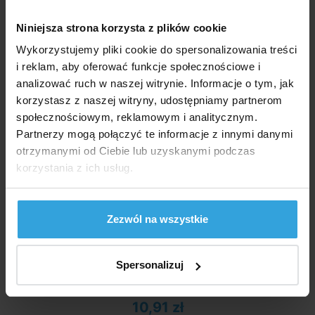
Niniejsza strona korzysta z plików cookie
Wykorzystujemy pliki cookie do spersonalizowania treści
i reklam, aby oferować funkcje społecznościowe i
analizować ruch w naszej witrynie. Informacje o tym, jak
korzystasz z naszej witryny, udostępniamy partnerom
społecznościowym, reklamowym i analitycznym.
Partnerzy mogą połączyć te informacje z innymi danymi
otrzymanymi od Ciebie lub uzyskanymi podczas
korzystania z ich usług.
Zezwól na wszystkie
Zabawa na gorące letnie dni.
W Magazynie > 20 szt
Spersonalizuj
we czwartek u was
10,91 zł