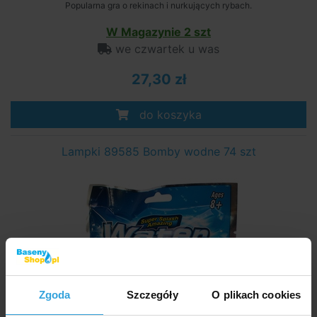
Popularna gra o rekinach i nurkujących rybach.
W Magazynie 2 szt
we czwartek u was
27,30 zł
do koszyka
Lampki 89585 Bomby wodne 74 szt
Zgoda
Szczegóły
O plikach cookies