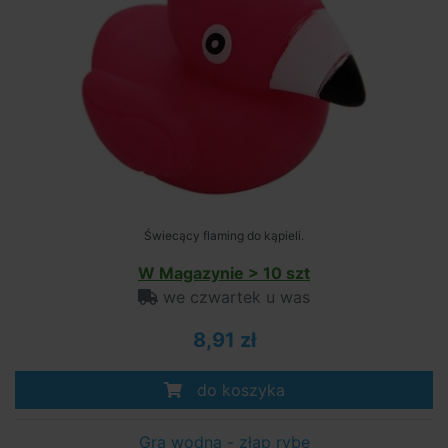
Świecący flaming do kąpieli.
W Magazynie > 10 szt
we czwartek u was
8,91 zł
do koszyka
Gra wodna - złap rybę