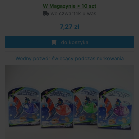
W Magazynie > 10 szt
we czwartek u was
7,27 zł
do koszyka
Wodny potwór świecący podczas nurkowania