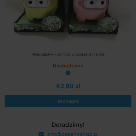
Miłej zabawy i ochłody w gorące letnie dni.
Niedostępne
43,60 zł
szczegół
Doradzimy!
info@basenyshop.pl