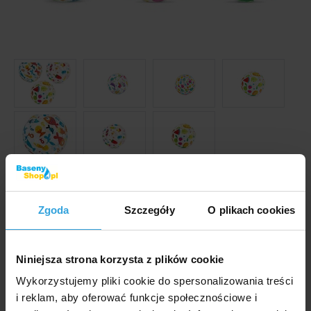
Zdjęcia i filmy mają wyłącznie charakter ilustracyjny.
Dmuchana piłka o rozmiarze 51 cm.
Zgoda
Szczegóły
O plikach cookies
Kod produktu:
BP975
Niniejsza strona korzysta z plików cookie
Marka:
INTEX
Wykorzystujemy pliki cookie do spersonalizowania treści
i reklam, aby oferować funkcje społecznościowe i