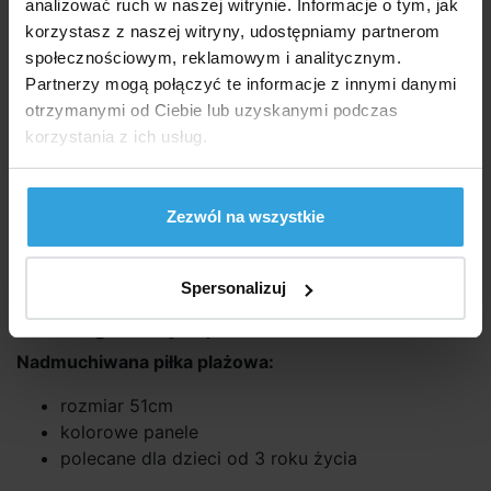
Dostępność:
analizować ruch w naszej witrynie. Informacje o tym, jak
W Magazynie > 20 szt
we czwartek u was
korzystasz z naszej witryny, udostępniamy partnerom
społecznościowym, reklamowym i analitycznym.
Partnerzy mogą połączyć te informacje z innymi danymi
7,09 zł
5,76 zł bez VAT
otrzymanymi od Ciebie lub uzyskanymi podczas
korzystania z ich usług.
do koszyka
Zapytaj sprzedawcę
Zezwól na wszystkie
Szczegółowy opis
Spersonalizuj
Szczegółowy opi
Nadmuchiwana piłka plażowa:
rozmiar 51cm
kolorowe panele
polecane dla dzieci od 3 roku życia