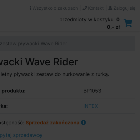
|
|
Wszystko o zakupach
Kontakt
Zaloguj się
przedmioty w koszyku:
0
0,- zł
zestaw pływacki Wave Rider
acki Wave Rider
etny pływacki zestaw do nurkowanie z rurką.
 produktu:
BP1053
ka:
INTEX
stępność:
Sprzedaż zakończona
pytaj sprzedawcę