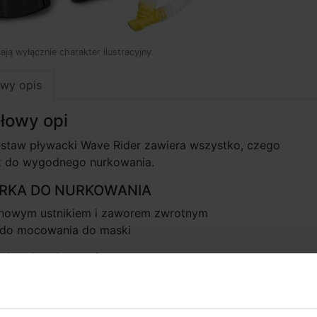
mają wyłącznie charakter ilustracyjny.
wy opis
łowy opi
staw pływacki Wave Rider zawiera wszystko, czego
z do wygodnego nurkowania.
URKA DO NURKOWANIA
konowym ustnikiem i zaworem zwrotnym
 do mocowania do maski
ska do pływania
czne soczewki z poliwęglanu
e gumowe oprawki, dzięki którym okulary wygodnie układa
twarzy