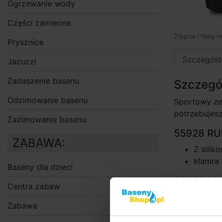
Ogrzewanie wody
Części zamienne
Zdjęcia i filmy 
Prysznice
Szczegóło
Jacuzzi
Zadaszenie basenu
Szczegó
Odzimowanie basenu
Sportowy ze
potrzebujes
Zazimowanie basenu
55928 R
ZABAWA:
Z sili
klamra
Baseny dla dzieci
55978 Ma
Centra zabaw
Bezpie
Zabawa
Miękki
się na 