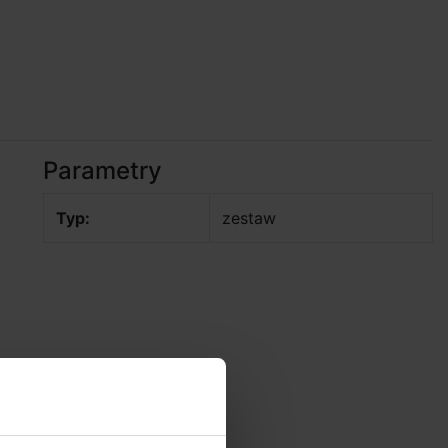
Parametry
Typ:
zestaw
ją