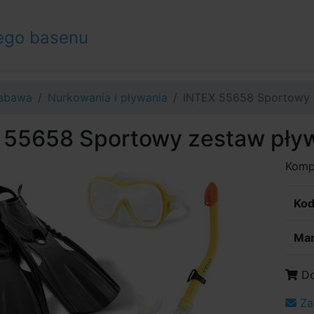
ego basenu
abawa
Nurkowania i pływania
INTEX 55658 Sportowy 
 55658 Sportowy zestaw pływ
Kompl
Kod
Mar
Do
Za