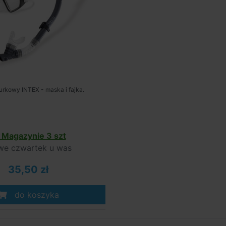
rkowy INTEX - maska i fajka.
Magazynie 3 szt
e czwartek u was
35,50 zł
do koszyka