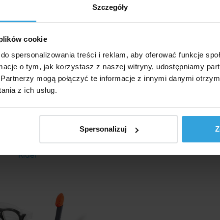
Szczegóły
a przed promieniowaniem ultrafioletowym i przed
waniem
eci od 8 lat
 plików cookie
wające płetwy
do spersonalizowania treści i reklam, aby oferować funkcje sp
ormacje o tym, jak korzystasz z naszej witryny, udostępniamy p
wany pasek na piętę
Partnerzy mogą połączyć te informacje z innymi danymi otrzym
 pozwalają na dynamiczne odbicie
nia z ich usług.
r USA: 5–8
y alternatywne
Spersonalizuj
Z
48 Zestaw pływacki Reef
Rider