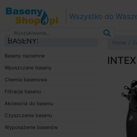
Przejdź do nawigacji
Przejdź do treści
Wszystko do Wasz
Przejdź do paska bocznego
BASENY:
Home
Z
Baseny naziemne
INTEX
Wpuszczane baseny
Chemia basenowa
Filtracje basenu
Akcesoria do basenu
Czyszczenie basenu
Wyposażenie basenów