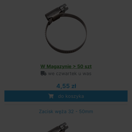
W Magazynie > 50 szt
we czwartek u was
4,55 zł
do koszyka
Zacisk węża 32 - 50mm