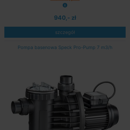
940,- zł
szczegół
Pompa basenowa Speck Pro-Pump 7 m3/h