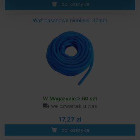
do koszyka
Wąż basenowy niebieski 32mm
W Magazynie > 50 szt
we czwartek u was
17,27 zł
do koszyka