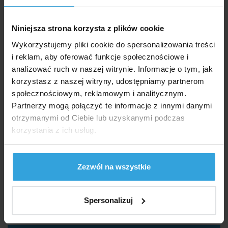
50,90 zł
Niniejsza strona korzysta z plików cookie
do koszyka
Wykorzystujemy pliki cookie do spersonalizowania treści
Środek czyszczący Gryf 125ml
i reklam, aby oferować funkcje społecznościowe i
analizować ruch w naszej witrynie. Informacje o tym, jak
korzystasz z naszej witryny, udostępniamy partnerom
społecznościowym, reklamowym i analitycznym.
Partnerzy mogą połączyć te informacje z innymi danymi
otrzymanymi od Ciebie lub uzyskanymi podczas
korzystania z ich usług.
Zezwól na wszystkie
W Magazynie > 20 szt
we czwartek u was
Spersonalizuj
34,50 zł