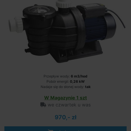
Przepływ wody:
6 m3/hod
Pobór energii:
0,26 kW
Nadaje się do słonej wody:
tak
W Magazynie 1 szt
we czwartek u was
970,- zł