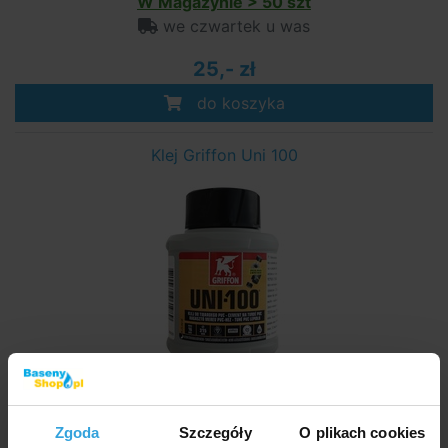
W Magazynie > 50 szt
we czwartek u was
25,- zł
do koszyka
Klej Griffon Uni 100
W Magazynie > 20 szt
we czwartek u was
Zgoda
Szczegóły
O plikach cookies