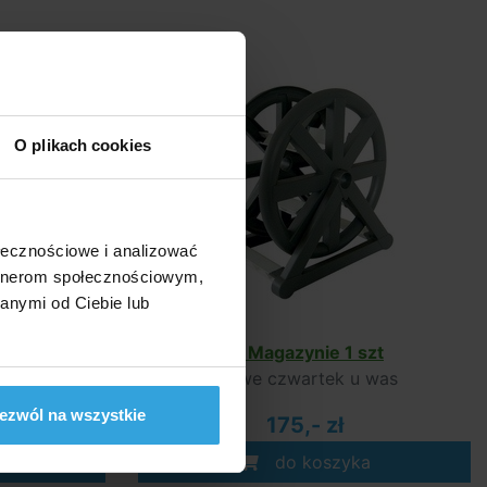
O plikach cookies
ołecznościowe i analizować
artnerom społecznościowym,
anymi od Ciebie lub
 szt
W Magazynie 1 szt
 was
we czwartek u was
ezwól na wszystkie
175,- zł
a
do koszyka