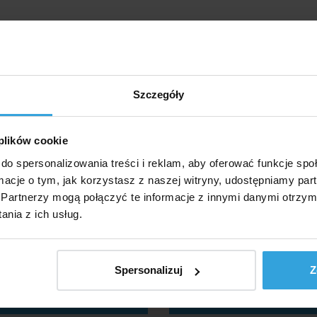
Szczegóły
 plików cookie
do spersonalizowania treści i reklam, aby oferować funkcje sp
ormacje o tym, jak korzystasz z naszej witryny, udostępniamy p
Partnerzy mogą połączyć te informacje z innymi danymi otrzym
nia z ich usług.
agazynie > 50 szt
W Magazynie > 20
e czwartek u was
we czwartek u
Spersonalizuj
Z
5,09 zł
14,55 zł
do koszyka
do koszyk