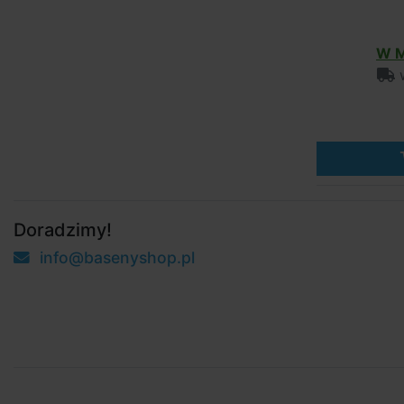
W M
w
Doradzimy!
info@basenyshop.pl