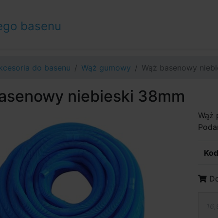
ego basenu
kcesoria do basenu
Wąż gumowy
Wąż basenowy nieb
asenowy niebieski 38mm
Wąż p
Podan
Kod
Do
16,