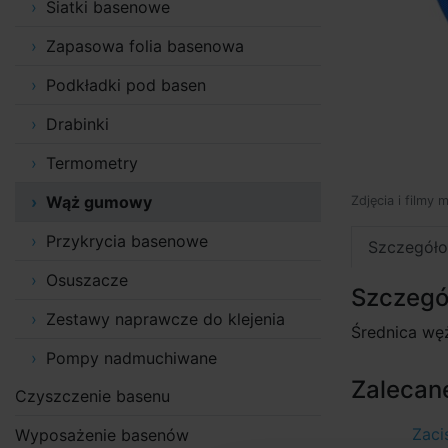
Siatki basenowe
Zapasowa folia basenowa
Podkładki pod basen
Drabinki
Termometry
Wąż gumowy
Zdjęcia i filmy 
Przykrycia basenowe
Szczegóło
Osuszacze
Szczegó
Zestawy naprawcze do klejenia
Średnica wę
Pompy nadmuchiwane
Zalecane
Czyszczenie basenu
Zaci
Wyposażenie basenów