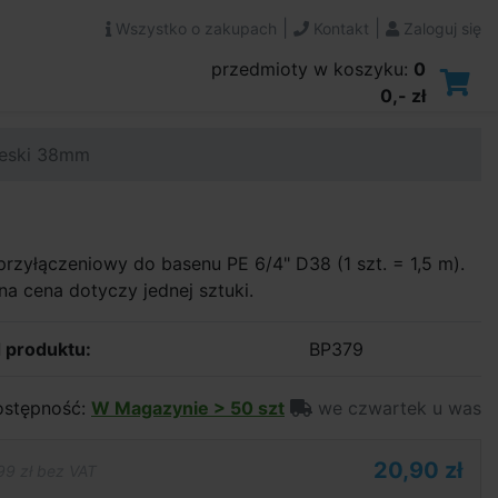
|
|
Wszystko o zakupach
Kontakt
Zaloguj się
przedmioty w koszyku:
0
0,- zł
ieski 38mm
rzyłączeniowy do basenu PE 6/4" D38 (1 szt. = 1,5 m).
a cena dotyczy jednej sztuki.
 produktu:
BP379
stępność:
W Magazynie > 50 szt
we czwartek u was
20,90 zł
99 zł bez VAT