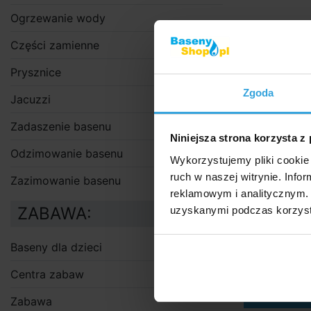
Ogrzewanie wody
Części zamienne
Prysznice
Zgoda
Jacuzzi
Zadaszenie basenu
Niniejsza strona korzysta z
Odzimowanie basenu
Wykorzystujemy pliki cookie 
ruch w naszej witrynie. Inf
Zazimowanie basenu
reklamowym i analitycznym. 
ZABAWA:
uzyskanymi podczas korzysta
W M
w
Baseny dla dzieci
Centra zabaw
Zabawa