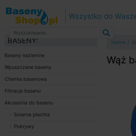
Przejdź do nawigacji
Przejdź do treści
Wszystko do Wasz
Przejdź do paska bocznego
BASENY:
Home
A
Baseny naziemne
Wąż b
Wpuszczane baseny
Chemia basenowa
Filtracje basenu
Akcesoria do basenu
Solarna płachta
Pokrywy