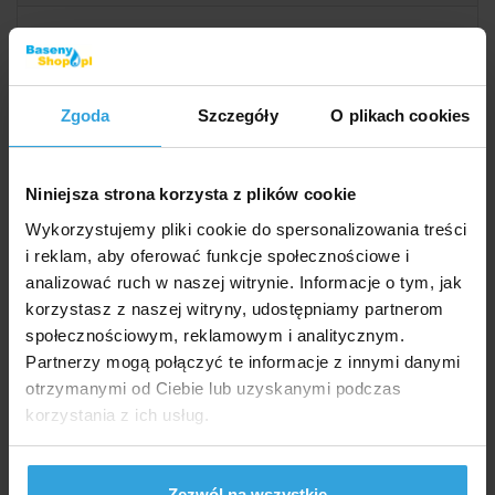
Zapytaj sprzedawcę
Szczegółowy opis
Zgoda
Szczegóły
O plikach cookies
Szczegółowy opi
Niniejsza strona korzysta z plików cookie
Przykrycie świetlne do basenów INTEX Rama
Wykorzystujemy pliki cookie do spersonalizowania treści
prostokątna 3,00 × 2,00 m.
i reklam, aby oferować funkcje społecznościowe i
Rozmiar plandeki w miejscu rozłożenia na konstrukcji
analizować ruch w naszej witrynie. Informacje o tym, jak
basenu to 3,00 × 2,00m. Zwis boczny żagla ok. 20 cm
korzystasz z naszej witryny, udostępniamy partnerom
społecznościowym, reklamowym i analitycznym.
Plandeka wyposażona jest w otwory do
Partnerzy mogą połączyć te informacje z innymi danymi
odprowadzania wody deszczowej. Folia zapobiega
otrzymanymi od Ciebie lub uzyskanymi podczas
przedostawaniu się dużych zanieczyszczeń do
korzystania z ich usług.
basenu.
Parametry techniczne
Zezwól na wszystkie