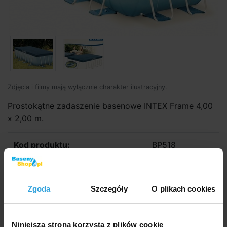
Zdjęcia i filmy mają wyłącznie charakter ilustracyjny.
Prostokątne zadaszenie basenowe INTEX Frame 4,00
x 2,00 m.
Kod produktu:
BP518
Marka:
INTEX
Zgoda
Szczegóły
O plikach cookies
Dostępność:
Niedostępne
Obserwuj dostępność
Niniejsza strona korzysta z plików cookie