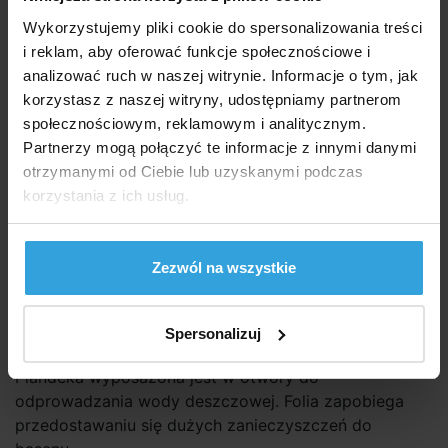
Wykorzystujemy pliki cookie do spersonalizowania treści
54,40 zł
44,23 zł bez VAT
i reklam, aby oferować funkcje społecznościowe i
analizować ruch w naszej witrynie. Informacje o tym, jak
korzystasz z naszej witryny, udostępniamy partnerom
Zapytaj sprzedawcę
społecznościowym, reklamowym i analitycznym.
Partnerzy mogą połączyć te informacje z innymi danymi
Szczegółowy opis
otrzymanymi od Ciebie lub uzyskanymi podczas
korzystania z ich usług.
Szczegółowy opi
Przykrycie świetlne do basenów INTEX Rama
Zezwól na wszystkie
prostokątna 4,00 × 2,00 m.
Rozmiar plandeki w miejscu rozłożenia na konstrukcji
Spersonalizuj
basenu to 3,89 × 1,84m. Zwis boczny żagla ok. 20 cm
Plandeka wyposażona jest w otwory do
odprowadzania wody deszczowej. Folia zapobiega
przedostawaniu się dużych zanieczyszczeń do