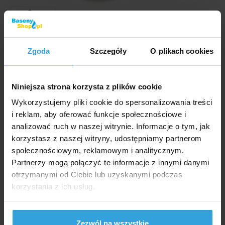
Zgoda
Szczegóły
O plikach cookies
Zdjęcia i filmy mają wyłącznie charakter ilustracyjny.
Nadmuchiwana orka jako zabawka wodna o
Niniejsza strona korzysta z plików cookie
wymiarach 152 x 114 cm.
Wykorzystujemy pliki cookie do spersonalizowania treści
Kod produktu:
BP1197
i reklam, aby oferować funkcje społecznościowe i
analizować ruch w naszej witrynie. Informacje o tym, jak
korzystasz z naszej witryny, udostępniamy partnerom
Marka:
INTEX
społecznościowym, reklamowym i analitycznym.
Partnerzy mogą połączyć te informacje z innymi danymi
Dostępność:
Sprzedaż zakończona
otrzymanymi od Ciebie lub uzyskanymi podczas
Zapytaj sprzedawcę
korzystania z ich usług.
Szczegółowy opis
Zezwól na wszystkie