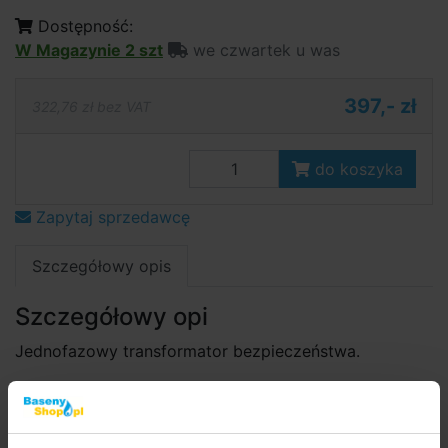
Dostępność:
W Magazynie 2 szt
we czwartek u was
397,- zł
322,76 zł bez VAT
do koszyka
Zapytaj sprzedawcę
Szczegółowy opis
Szczegółowy opi
Jednofazowy transformator bezpieczeństwa.
Transformatory są zbudowane zgodnie z normą
EN61558 i spełniają warunki normalnego użytkowania
bez specjalnych wymagań.