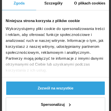
Zgoda
Szczegóły
O plikach cookies
Transformatory przeznaczone są przede wszystkim
do oświetlenia basenów.
Niniejsza strona korzysta z plików cookie
Ochrona transformatorów bezpieczeństwa mieści się
Wykorzystujemy pliki cookie do spersonalizowania treści
w klasie ochrony IP 54 oraz w klasie temperaturowej
i reklam, aby oferować funkcje społecznościowe i
T40°C/B.
analizować ruch w naszej witrynie. Informacje o tym, jak
Transformatory wyposażone są w dławiki kablowe do
korzystasz z naszej witryny, udostępniamy partnerom
podłączenia do listew zaciskowych.
społecznościowym, reklamowym i analitycznym.
Partnerzy mogą połączyć te informacje z innymi danymi
Strona pierwotna transformatora jest zabezpieczona
otrzymanymi od Ciebie lub uzyskanymi podczas
bezpiecznikiem, który zapobiega przeciążeniu
korzystania z ich usług.
i ewentualnemu uszkodzeniu transformatora. W
przypadku przegrzania transformatora instalowany
jest bezpiecznik termiczny, który wyłącza
Zezwól na wszystkie
transformator i przywraca go do pracy po ostygnięciu.
Transformatory charakteryzują się wysoką jakością
Spersonalizuj
bezawaryjnej pracy.