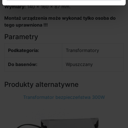
Wymiary:
140 × 160 × 87 mm.
Montaż urządzenia może wykonać tylko osoba do
tego uprawniona !!!
Parametry
Podkategoria:
Transformatory
Do basenów:
Wpuszczany
Produkty alternatywne
Transformator bezpieczeństwa 300W