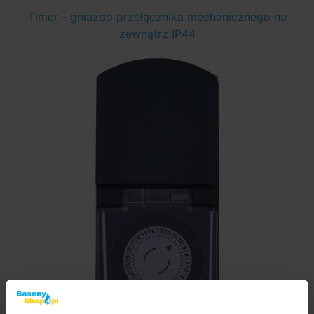
Timer - gniazdo przełącznika mechanicznego na
zewnątrz IP44