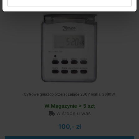
Cyfrowe gniazdo przełączające 230V maks. 3680W.
W Magazynie > 5 szt
w środę u was
100,- zł