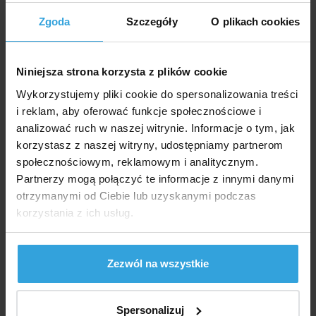
Zgoda
Szczegóły
O plikach cookies
Mechaniczne gniazdo przełączające 230V maks. 3680W.
W Magazynie > 5 szt
Niniejsza strona korzysta z plików cookie
w środę u was
Wykorzystujemy pliki cookie do spersonalizowania treści
i reklam, aby oferować funkcje społecznościowe i
54,40 zł
analizować ruch w naszej witrynie. Informacje o tym, jak
korzystasz z naszej witryny, udostępniamy partnerom
do koszyka
społecznościowym, reklamowym i analitycznym.
Partnerzy mogą połączyć te informacje z innymi danymi
Timer - gniazdo przełącznika cyfrowego na zewnątrz
otrzymanymi od Ciebie lub uzyskanymi podczas
IP44
korzystania z ich usług.
Zezwól na wszystkie
Spersonalizuj