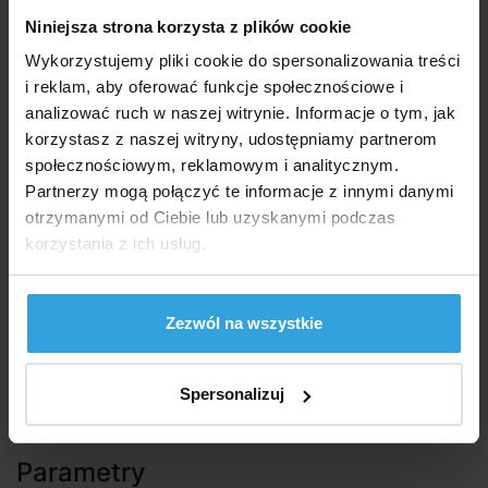
Niniejsza strona korzysta z plików cookie
Wtórny
12V
Wykorzystujemy pliki cookie do spersonalizowania treści
i reklam, aby oferować funkcje społecznościowe i
Moc
300 W
analizować ruch w naszej witrynie. Informacje o tym, jak
korzystasz z naszej witryny, udostępniamy partnerom
Częstotliwość
50/60Hz
społecznościowym, reklamowym i analitycznym.
Partnerzy mogą połączyć te informacje z innymi danymi
Waga
5kg
otrzymanymi od Ciebie lub uzyskanymi podczas
korzystania z ich usług.
Wymiary (DŁ. x SZER. x WYS.)
175 × 105 × 110mm
Zezwól na wszystkie
Pokrycie
IP64
Spersonalizuj
Montaż urządzenia może wykonać tylko osoba do
tego uprawniona !!!
Parametry