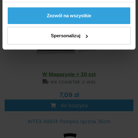
Pompa ręczna Intex
Zezwól na wszystkie
Spersonalizuj
W Magazynie > 20 szt
we czwartek u was
7,09 zł
do koszyka
INTEX 68614 Pompka ręczna 36cm