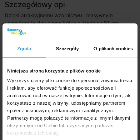
Szczegółowy opi
Dzięki atrakcyjnemu wzornictwu i masywnym
uchwytom te dmuchane kółka o średnicy 97 cm
zapewniają mnóstwo zabawy zarówno młodszym, jak
i starszym.
Zgoda
Szczegóły
O plikach cookies
Dostępny w 3 różnych wzorach.
Maksymalna ładowność 80 kg
Niniejsza strona korzysta z plików cookie
Dla dzieci od 9 lat.
Wykorzystujemy pliki cookie do spersonalizowania treści
Poszczególne warianty są dostarczane jako
i reklam, aby oferować funkcje społecznościowe i
asortyment
różnych typów zgodnie z aktualną
analizować ruch w naszej witrynie. Informacje o tym, jak
dostępnością magazynową. Podana cena dotyczy
korzystasz z naszej witryny, udostępniamy partnerom
1 sztuki koła. Wpisz żądany wariant w uwagach do
społecznościowym, reklamowym i analitycznym.
zamówienia.
Partnerzy mogą połączyć te informacje z innymi danymi
otrzymanymi od Ciebie lub uzyskanymi podczas
korzystania z ich usług.
Zalecane akcesoria (2)