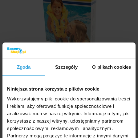
Zgoda
Szczegóły
O plikach cookies
Zdjęcia i filmy mają wyłącznie charakter ilustracyjny.
Niniejsza strona korzysta z plików cookie
Nadmuchiwana kamizelka ratunkowa do bezpiecznej
Wykorzystujemy pliki cookie do spersonalizowania treści
nauki pływania dla Twojego dziecka.
i reklam, aby oferować funkcje społecznościowe i
analizować ruch w naszej witrynie. Informacje o tym, jak
korzystasz z naszej witryny, udostępniamy partnerom
Kod produktu:
BP1007
społecznościowym, reklamowym i analitycznym.
Partnerzy mogą połączyć te informacje z innymi danymi
Marka:
INTEX