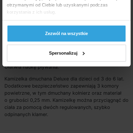
otrzymanymi od Ciebie lub uzyskanymi podczas
korzystania z ich usług.
Dostępność:
Sprzedaż zakończona
Zapytaj sprzedawcę
Zezwól na wszystkie
Szczegółowy opis
Spersonalizuj
Szczegółowy opi
Ułatwia naukę pływania.
Kamizelka dmuchana Deluxe dla dzieci od 3 do 6 lat.
Dodatkowe bezpieczeństwo zapewniają 3 komory
powietrzne, w tym dmuchany kołnierz oraz materiał
o grubości 0,25 mm. Kamizelkę można przyciągnąć do
ciała za pomocą dwóch regulowanych, szybko
odpinanych klamer.