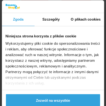
Zgoda
Szczegóły
O plikach cookies
Zdjęcia i filmy mają wyłącznie charakter ilustracyjny.
Niniejsza strona korzysta z plików cookie
Przybliżony rozmiar rękawa 30 cm x 15 cm.
Wykorzystujemy pliki cookie do spersonalizowania treści
i reklam, aby oferować funkcje społecznościowe i
Kod produktu:
BP980
analizować ruch w naszej witrynie. Informacje o tym, jak
korzystasz z naszej witryny, udostępniamy partnerom
Marka:
INTEX
społecznościowym, reklamowym i analitycznym.
Partnerzy mogą połączyć te informacje z innymi danymi
Dostępność:
Sprzedaż zakończona
otrzymanymi od Ciebie lub uzyskanymi podczas
korzystania z ich usług.
Zapytaj sprzedawcę
Szczegółowy opis
Zezwól na wszystkie