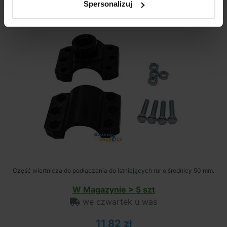
Spersonalizuj
Część wiertnicza do podłączenia do istniejących rur o średnicy 50 mm.
W Magazynie > 5 szt
we czwartek u was
11,82 zł