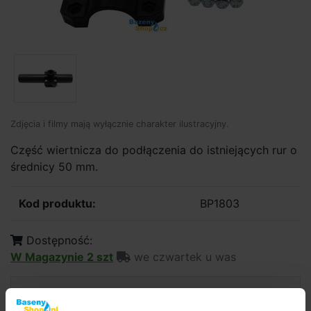
Zdjęcia i filmy mają wyłącznie charakter ilustracyjny.
Część wiertnicza do podłączenia do istniejących rur o
średnicy 50 mm.
Kod produktu:
BP1803
Dostępność:
W Magazynie 2 szt
we czwartek u was
11,82 zł
9,61 zł bez VAT