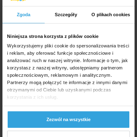
do koszyka
Zgoda
Szczegóły
O plikach cookies
Zapytaj sprzedawcę
Niniejsza strona korzysta z plików cookie
Szczegółowy opis
Wykorzystujemy pliki cookie do spersonalizowania treści
i reklam, aby oferować funkcje społecznościowe i
Szczegółowy opi
analizować ruch w naszej witrynie. Informacje o tym, jak
Część wiertnicza do rur 50mm.
korzystasz z naszej witryny, udostępniamy partnerom
społecznościowym, reklamowym i analitycznym.
Wyjście 1/2" gwint wewnętrzny.
Partnerzy mogą połączyć te informacje z innymi danymi
otrzymanymi od Ciebie lub uzyskanymi podczas
W zestawie uszczelki i śruby.
korzystania z ich usług.
Rurka nie wchodzi w skład zestawu
Zezwól na wszystkie
Produkty alternatywne
Część wiertnicza 50 x 1” wewn.