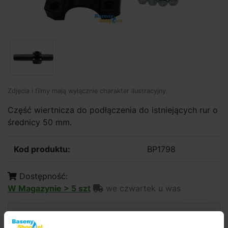
Zdjęcia i filmy mają wyłącznie charakter ilustracyjny.
Część wiertnicza do podłączenia do istniejących rur o
średnicy 50 mm.
Kod produktu:
BP1798
Dostępność:
W Magazynie > 5 szt
we czwartek u was
11,82 zł
9,61 zł bez VAT