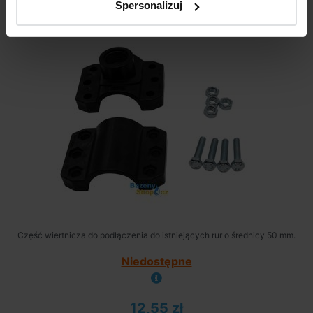
Spersonalizuj
Część wiertnicza do podłączenia do istniejących rur o średnicy 50 mm.
Niedostępne
12,55 zł