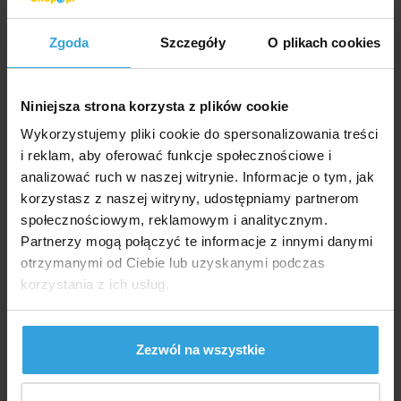
do koszyka
Zgoda
Szczegóły
O plikach cookies
Zapytaj sprzedawcę
Niniejsza strona korzysta z plików cookie
Szczegółowy opis
Wykorzystujemy pliki cookie do spersonalizowania treści
i reklam, aby oferować funkcje społecznościowe i
Szczegółowy opi
analizować ruch w naszej witrynie. Informacje o tym, jak
Część wiertnicza do rur 50mm.
korzystasz z naszej witryny, udostępniamy partnerom
społecznościowym, reklamowym i analitycznym.
Wyjście 1 "gwint wewnętrzny.
Partnerzy mogą połączyć te informacje z innymi danymi
otrzymanymi od Ciebie lub uzyskanymi podczas
W zestawie uszczelki i śruby.
korzystania z ich usług.
Rurka nie wchodzi w skład zestawu
Zezwól na wszystkie
Produkty alternatywne
Część wiertnicza 50 x 3/4” wewn.