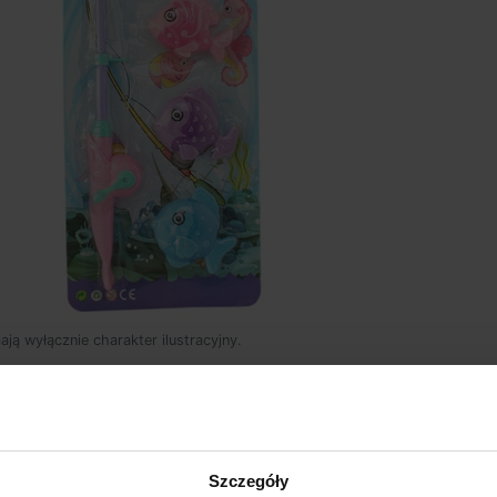
mają wyłącznie charakter ilustracyjny.
wy opis
łowy opi
Szczegóły
się za pomocą magnesu.