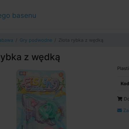
ego basenu
abawa
Gry podwodne
Złota rybka z wędką
rybka z wędką
Plas
Kod
Do
Za