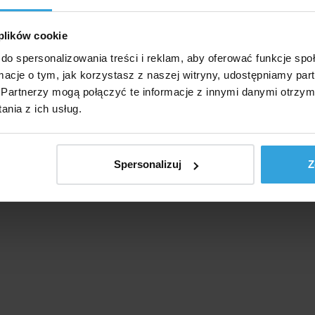
zawiera 4 ryby.
 plików cookie
ta ok. 40 cm.
do spersonalizowania treści i reklam, aby oferować funkcje sp
ormacje o tym, jak korzystasz z naszej witryny, udostępniamy p
kowania ok. 53 × 19 × 4,5 cm.
Partnerzy mogą połączyć te informacje z innymi danymi otrzym
nia z ich usług.
Spersonalizuj
Z