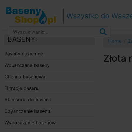
Przejdź do nawigacji
Przejdź do treści
Wszystko do Wasz
Przejdź do paska bocznego
BASENY:
Home
Z
Baseny naziemne
Złota 
Wpuszczane baseny
Chemia basenowa
Filtracje basenu
Akcesoria do basenu
Czyszczenie basenu
Wyposażenie basenów