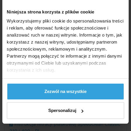
Przepływ wody:
6,6
m3/hod
Niniejsza strona korzysta z plików cookie
Wykorzystujemy pliki cookie do spersonalizowania treści
Moc pompy:
0,45 kW
i reklam, aby oferować funkcje społecznościowe i
analizować ruch w naszej witrynie. Informacje o tym, jak
Dla basenu o maksymalnej
33 m3
korzystasz z naszej witryny, udostępniamy partnerom
objętości:
społecznościowym, reklamowym i analitycznym.
Partnerzy mogą połączyć te informacje z innymi danymi
Średnica przyłącza - wąż:
32/38 mm
otrzymanymi od Ciebie lub uzyskanymi podczas
korzystania z ich usług.
Masa wypełnienia piaskiem:
25 kg
Nadaje się do słonej wody:
nie
Zezwól na wszystkie
Dokumenty do pobrania
Spersonalizuj
Instrukcja filtracji piaskowej Speedclean Classic