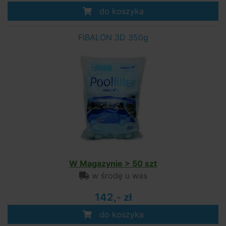
do koszyka
FIBALON 3D 350g
W Magazynie > 50 szt
w środę u was
142,- zł
do koszyka