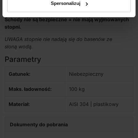
Spersonalizuj
ściany basenu do 91 cm.
Schody nie są bezpieczne = nie mają wyjmowanych
stopni.
UWAGA stopnie nie nadają się do basenów ze
słoną wodą.
Parametry
Gatunek:
Niebezpieczny
Maks. ładowność:
100 kg
Materiał:
AISI 304 | plastikowy
Dokumenty do pobrania