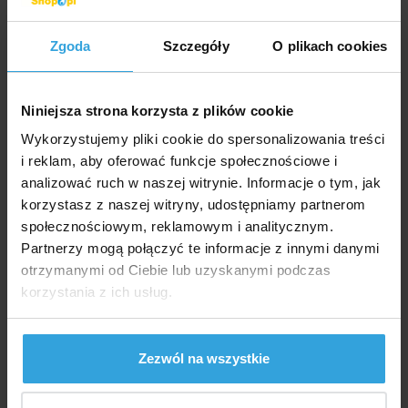
Kod produktu:
BP777
Zgoda
Szczegóły
O plikach cookies
Dostępność:
W Magazynie 4 szt
we czwartek u was
Niniejsza strona korzysta z plików cookie
290,- zł
235,77 zł bez VAT
Wykorzystujemy pliki cookie do spersonalizowania treści
i reklam, aby oferować funkcje społecznościowe i
do koszyka
analizować ruch w naszej witrynie. Informacje o tym, jak
korzystasz z naszej witryny, udostępniamy partnerom
Zapytaj sprzedawcę
społecznościowym, reklamowym i analitycznym.
Partnerzy mogą połączyć te informacje z innymi danymi
otrzymanymi od Ciebie lub uzyskanymi podczas
Szczegółowy opis
korzystania z ich usług.
Szczegółowy opi
Schody mają trzy stopnie (stopnie) bez podestu.
Zezwól na wszystkie
Metalowa rama schodowa z plastikowymi stopniami.
Przeznaczony do basenów naziemnych o wysokości