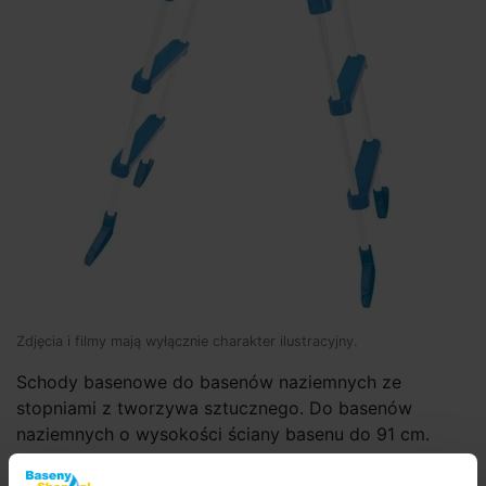
Zdjęcia i filmy mają wyłącznie charakter ilustracyjny.
Schody basenowe do basenów naziemnych ze
stopniami z tworzywa sztucznego. Do basenów
naziemnych o wysokości ściany basenu do 91 cm.