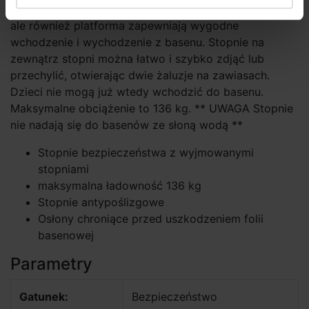
ściany do 132 cm. Nie tylko stopnie antypoślizgowe,
ale również platforma zapewniają wygodne
wchodzenie i wychodzenie z basenu. Stopnie na
zewnątrz stopni można łatwo i szybko zdjąć lub
przechylić, otwierając dwie żaluzje na zawiasach.
Dzieci nie mogą już wtedy wchodzić do basenu.
Maksymalne obciążenie to 136 kg. ** UWAGA Stopnie
nie nadają się do basenów ze słoną wodą **
Stopnie bezpieczeństwa z wyjmowanymi
stopniami
maksymalna ładowność 136 kg
Stopnie antypoślizgowe
Osłony chroniące przed uszkodzeniem folii
basenowej
Parametry
Gatunek:
Bezpieczeństwo