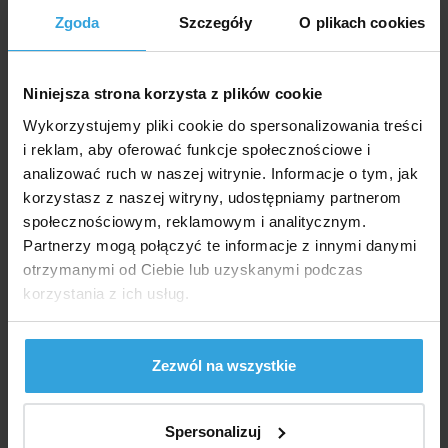
Zgoda
Szczegóły
O plikach cookies
Marka:
INTEX
Dostępność:
Niniejsza strona korzysta z plików cookie
W Magazynie > 10 szt
w środę u was
Wykorzystujemy pliki cookie do spersonalizowania treści
i reklam, aby oferować funkcje społecznościowe i
417,- zł
339,02 zł bez VAT
analizować ruch w naszej witrynie. Informacje o tym, jak
korzystasz z naszej witryny, udostępniamy partnerom
społecznościowym, reklamowym i analitycznym.
do koszyka
Partnerzy mogą połączyć te informacje z innymi danymi
otrzymanymi od Ciebie lub uzyskanymi podczas
Zapytaj sprzedawcę
korzystania z ich usług.
Szczegółowy opis
Zezwól na wszystkie
Szczegółowy opi
Stopnie bezpieczeństwa z ocynkowanej, powlekanej
Spersonalizuj
rury stalowej do basenów naziemnych o wysokości