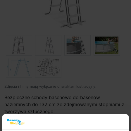
Zdjęcia i filmy mają wyłącznie charakter ilustracyjny.
Bezpieczne schody basenowe do basenów
naziemnych do 132 cm ze zdejmowanymi stopniami z
tworzywa sztucznego.
Kod produktu:
BP64