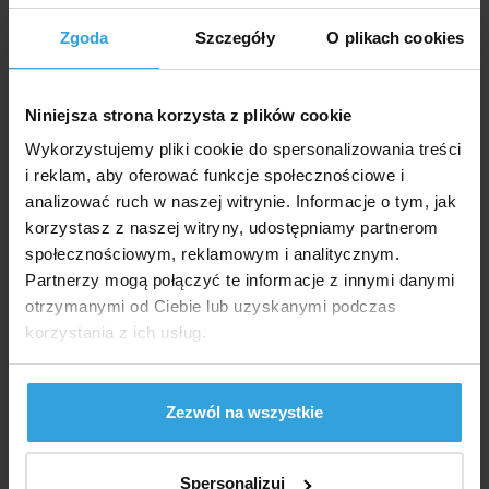
ściany basenu do 107 cm.
Zgoda
Szczegóły
O plikach cookies
Schody są bezpieczne = mają wyjmowane stopnie
z zewnątrz basenu.
Niniejsza strona korzysta z plików cookie
UWAGA stopnie nie nadają się do basenów ze
słoną wodą.
Wykorzystujemy pliki cookie do spersonalizowania treści
i reklam, aby oferować funkcje społecznościowe i
Nośność stopni wynosi 100 kg.
analizować ruch w naszej witrynie. Informacje o tym, jak
Parametry
korzystasz z naszej witryny, udostępniamy partnerom
społecznościowym, reklamowym i analitycznym.
Partnerzy mogą połączyć te informacje z innymi danymi
Gatunek:
Bezpieczeństwo
otrzymanymi od Ciebie lub uzyskanymi podczas
korzystania z ich usług.
Maks. ładowność:
100 kg
Materiał:
AISI 304 | plastikowy
Zezwól na wszystkie
Dokumenty do pobrania
Spersonalizuj