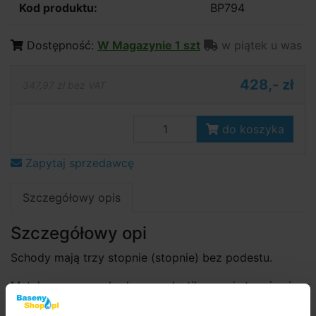
Kod produktu:
BP794
Dostępność:
W Magazynie 1 szt
w piątek u was
428,- zł
347,97 zł bez VAT
do koszyka
Zapytaj sprzedawcę
Szczegółowy opis
Szczegółowy opi
Schody mają trzy stopnie (stopnie) bez podestu.
Metalowa rama schodowa z plastikowymi stopniami.
Przeznaczony do basenów naziemnych o wysokości