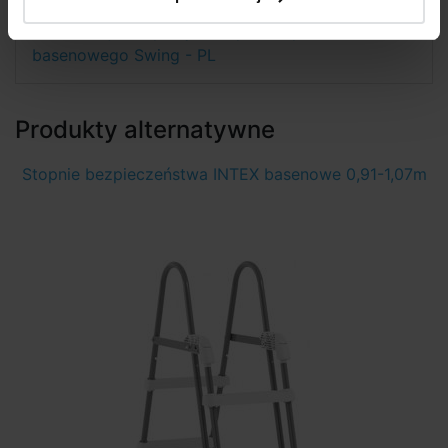
Instrukcje dotyczące stopni bezpieczeństwa
basenowego Swing - PL
Produkty alternatywne
Stopnie bezpieczeństwa INTEX basenowe 0,91-1,07m