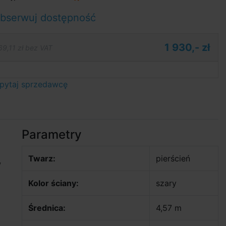
bserwuj dostępność
1 930,- zł
69,11 zł bez VAT
pytaj sprzedawcę
Parametry
Twarz:
pierścień
w
Kolor ściany:
szary
Średnica:
4,57 m