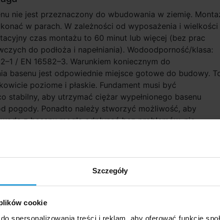
enu nie jest przeznaczony do wbudowania w ziemię. Monta
ykonać w parach. W zależności od wyposażenia i wielkości
tacyjny czas montażu to 60 minut lub więcej (bez prac
czych do podłoża i napełniania). Wodoodporność/kla­sa:
2–1 / EN 16582–3. Warunkiem koniecznym do
nia basenu jest odpowiednie miejsce gotowe do budowy. T
kowicie poziome i płaskie. Fundament musi być
o stabilny, aby utrzymać ciężar wypełnionego basenu
 od pogody. Ponadto należy stworzyć możliwość, aby
 woda z basenu mogła odpłynąć bez problemów, nie
zkód.
 akcesoria (5)
Szczegóły
tra kasetowego INTEX - A
Żagiel solarny na base
średnicy 4,57 
 plików cookie
do spersonalizowania treści i reklam, aby oferować funkcje sp