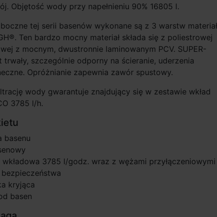
rój. Objętość wody przy napełnieniu 90% 16805 l.
 boczne tej serii basenów wykonane są z 3 warstw materia
®. Ten bardzo mocny materiał składa się z poliestrowej
owej z mocnym, dwustronnie laminowanym PCV. SUPER-
trwały, szczególnie odporny na ścieranie, uderzenia
oneczne. Opróżnianie zapewnia zawór spustowy.
ltrację wody gwarantuje znajdujący się w zestawie wkład
CO 3785 l/h.
ietu
 basenu
asenowy
ja wkładowa 3785 l/godz. wraz z wężami przyłączeniowymi
 bezpieczeństwa
a kryjąca
od basen
aga