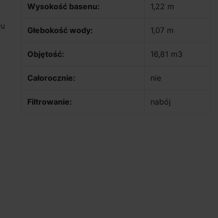
Wysokość basenu:
1,22 m
łu
Głebokość wody:
1,07 m
Objętość:
16,81 m3
Całorocznie:
nie
Filtrowanie:
nabój