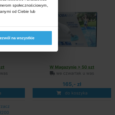
artnerom społecznościowym,
anymi od Ciebie lub
ezwól na wszystkie
zt
W Magazynie > 50 szt
 was
we czwartek u was
165,- zł
a
do koszyka
rzacz
R200