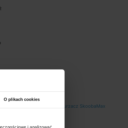
ż
o
O plikach cookies
n INTEX o
Odkurzacz SkoobaMax
m
ołecznościowe i analizować