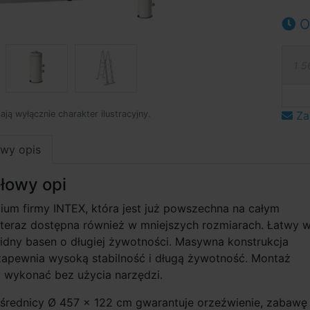
O
1 5
mają wyłącznie charakter ilustracyjny.
Za
wy opis
łowy opi
um firmy INTEX, która jest już powszechna na całym
t teraz dostępna również w mniejszych rozmiarach. Łatwy 
idny basen o długiej żywotności. Masywna konstrukcja
pewnia wysoką stabilność i długą żywotność. Montaż
 wykonać bez użycia narzędzi.
 średnicy Ø 457 × 122 cm gwarantuje orzeźwienie, zabawę