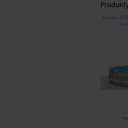
Produkt
Zestaw INTE
m w
Wy