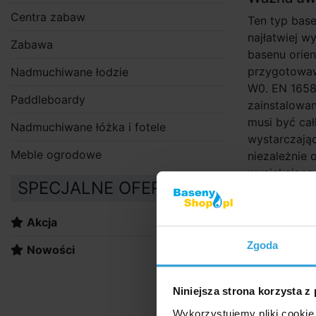
Centra zabaw
Ten typ bas
najłatwiej w
Zabawa
basenu orien
przygotowaw
Nadmuchiwane łodzie
W0. EN 1658
Paddleboardy
zainstalowa
musi być cał
Nadmuchiwane łóżka i fotele
wystarczając
Meble ogrodowe
niezależnie
wyciekająca
SPECJALNE OFERTY:
powodując s
Akcja
Zalecane
Zgoda
Nowości
Wkład fil
Niniejsza strona korzysta z
Wykorzystujemy pliki cookie 