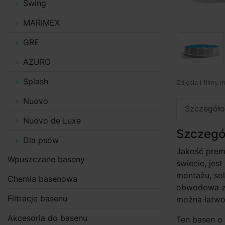
Swing
MARIMEX
GRE
AZURO
Splash
Zdjęcia i filmy 
Nuovo
Szczegóło
Nuovo de Luxe
Szczegó
Dla psów
Jakość premi
Wpuszczane baseny
świecie, jes
montażu, sol
Chemia basenowa
obwodowa za
Filtracje basenu
można łatwo
Akcesoria do basenu
Ten basen o