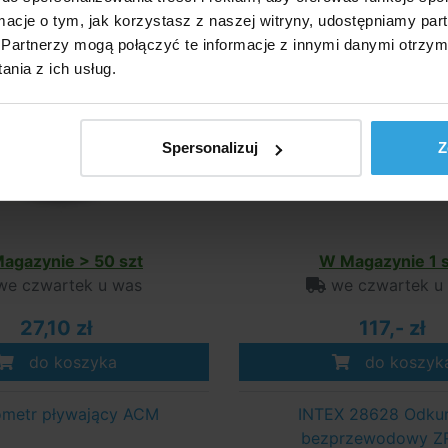
ormacje o tym, jak korzystasz z naszej witryny, udostępniamy p
Partnerzy mogą połączyć te informacje z innymi danymi otrzym
nia z ich usług.
Spersonalizuj
Z
agazynie > 50 szt
W Magazynie 1 s
e czwartek u was
we czwartek u
27,10 zł
117,- zł
do koszyka
do koszyk
metr pływający ACM
INTEX 28628 Odku
bezprzewodowy Z