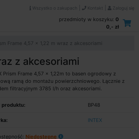
|
|
Wszystko o zakupach
Kontakt
Zaloguj się
przedmioty w koszyku:
0
0,- zł
sm Frame 4,57 x 1,22 m wraz z akcesoriami
az z akcesoriami
X Prism Frame 4,57 x 1,22m to basen ogrodowy z
lową ramą do montażu powierzchniowego. Łącznie z
em filtracyjnym 3785 l/h oraz akcesoriami.
 produktu:
BP48
ka:
INTEX
stępność:
Niedostępne