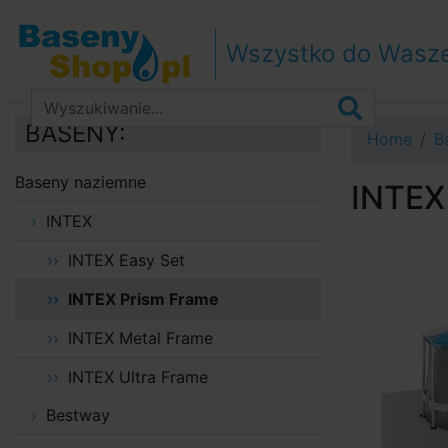
Przejdź do nawigacji
Przejdź do treści
Wszystko do Wasz
Przejdź do paska bocznego
BASENY:
Home
B
Baseny naziemne
INTEX 
INTEX
INTEX Easy Set
INTEX Prism Frame
INTEX Metal Frame
INTEX Ultra Frame
Bestway