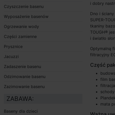
i dobry nast
Czyszczenie basenu
Dno i ściany
Wyposażenie basenów
SUPER-TOUGH
tkaniny baz
Ogrzewanie wody
TOUGH® jest 
Części zamienne
i światło sł
Prysznice
Optymalną fi
filtracyjny E
Jacuzzi
Część pak
Zadaszenie basenu
budowa
Odzimowanie basenu
film b
filtrac
Zazimowanie basenu
schody
ZABAWA:
Plandek
mata p
Baseny dla dzieci
Ważna uw