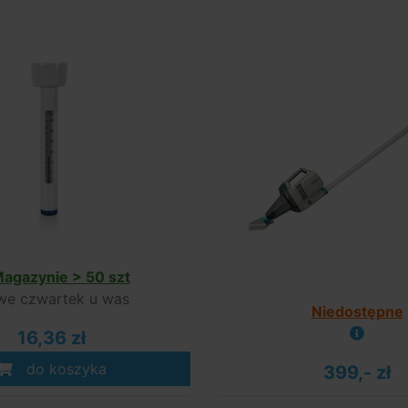
agazynie > 50 szt
e czwartek u was
Niedostępne
16,36 zł
do koszyka
399,- zł