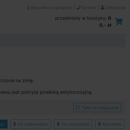
|
|
Wszystko o zakupach
Kontakt
Zaloguj się
przedmioty w koszyku:
0
0,- zł
zczone na zimę.
asenu jest pokryta powłoką antykorozyjną.
Tylko w magazynie
sic
Od nejlevnejsiho
Od nejdrazsiho
Abecedne