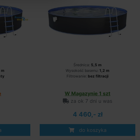
Średnica:
5,5 m
2 m
Wysokość basenu:
1,2 m
sty
Filtrowanie:
bez filtracji
e
W Magazynie 1 szt
za ok 7 dni u was
4 460,- zł
a
do koszyka