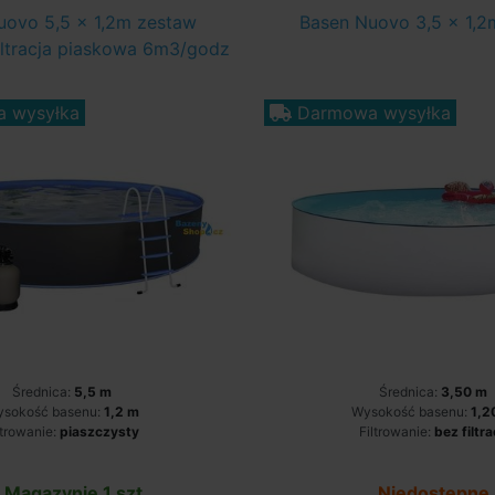
uovo 5,5 x 1,2m zestaw
Basen Nuovo 3,5 x 1,2
iltracja piaskowa 6m3/godz
 wysyłka
Darmowa wysyłka
Średnica:
5,5 m
Średnica:
3,50 m
sokość basenu:
1,2 m
Wysokość basenu:
1,2
ltrowanie:
piaszczysty
Filtrowanie:
bez filtra
 Magazynie 1 szt
Niedostępne