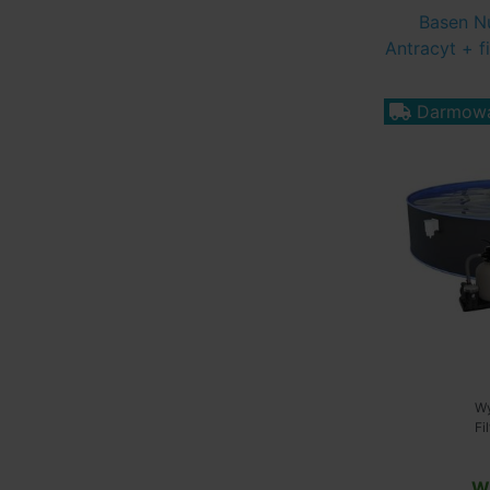
Basen N
Antracyt + f
Darmowa
Wy
Fi
W