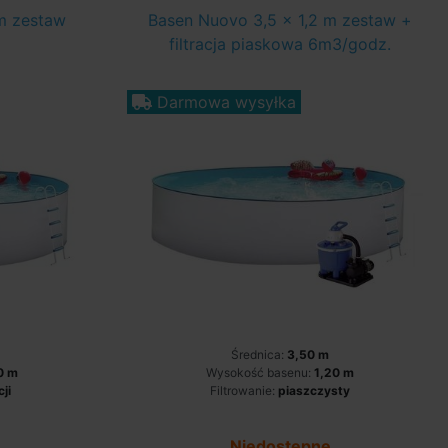
m zestaw
Basen Nuovo 3,5 x 1,2 m zestaw +
filtracja piaskowa 6m3/godz.
Darmowa wysyłka
Średnica:
3,50 m
0 m
Wysokość basenu:
1,20 m
cji
Filtrowanie:
piaszczysty
Niedostępne