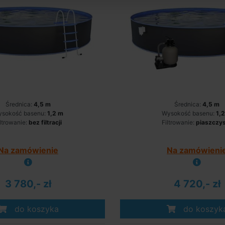
Średnica:
4,5 m
Średnica:
4,5 m
sokość basenu:
1,2 m
Wysokość basenu:
1,
iltrowanie:
bez filtracji
Filtrowanie:
piaszczy
Na zamówienie
Na zamówieni
3 780,- zł
4 720,- zł
do koszyka
do koszyk