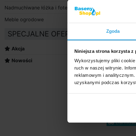
Nadmuchiwane łóżka i fotele
Meble ogrodowe
Wy
Fi
Zgoda
SPECJALNE OFERTY:
W
Akcja
Niniejsza strona korzysta z
Nowości
Wykorzystujemy pliki cookie 
ruch w naszej witrynie. Inf
reklamowym i analitycznym. 
uzyskanymi podczas korzysta
Basen Nu
Darmowa