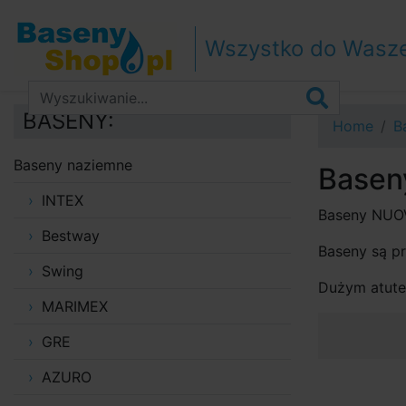
Przejdź do nawigacji
Przejdź do treści
Wszystko do Wasz
Przejdź do paska bocznego
BASENY:
Home
B
Baseny naziemne
Basen
INTEX
Baseny NUOV
Bestway
Baseny są pr
Swing
Dużym atute
MARIMEX
GRE
AZURO