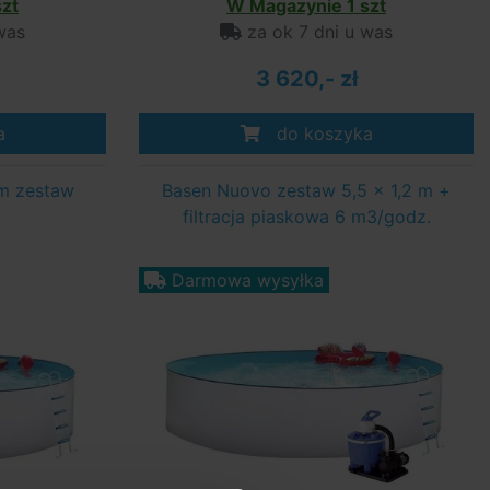
zt
W Magazynie 1 szt
was
za ok 7 dni u was
3 620,- zł
a
do koszyka
 m zestaw
Basen Nuovo zestaw 5,5 x 1,2 m +
filtracja piaskowa 6 m3/godz.
Darmowa wysyłka