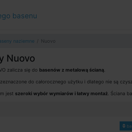
ego basenu
aseny naziemne
Nuovo
y Nuovo
O zalicza się do
basenów z metalową ścianą
.
zeznaczone do całorocznego użytku i dlatego nie są czys
m jest
szeroki wybór wymiarów i łatwy montaż
. Ściana b
ba