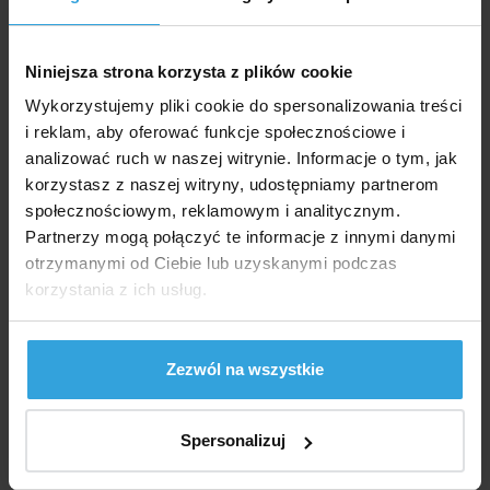
Niniejsza strona korzysta z plików cookie
Wykorzystujemy pliki cookie do spersonalizowania treści
i reklam, aby oferować funkcje społecznościowe i
W Magazynie > 10 szt
analizować ruch w naszej witrynie. Informacje o tym, jak
we czwartek u was
korzystasz z naszej witryny, udostępniamy partnerom
społecznościowym, reklamowym i analitycznym.
157,- zł
Partnerzy mogą połączyć te informacje z innymi danymi
do koszyka
otrzymanymi od Ciebie lub uzyskanymi podczas
korzystania z ich usług.
Mata pod basen 3,1 x 2,1 m
Zezwól na wszystkie
Spersonalizuj