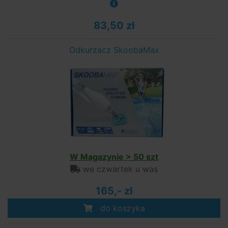
83,50 zł
Odkurzacz SkoobaMax
W Magazynie > 50 szt
we czwartek u was
165,- zł
do koszyka