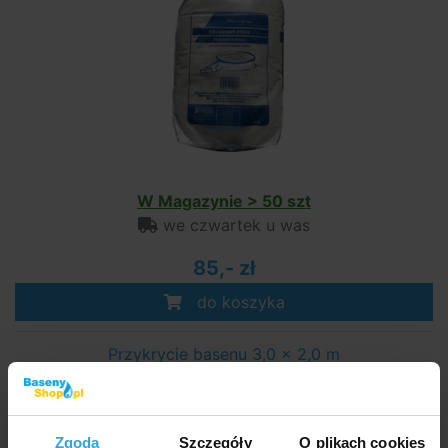
W Magazynie > 50 szt
we czwartek u was
85,- zł
do koszyka
Przykrycie basenu 3,0 x 2,0 m
Zgoda
Szczegóły
O plikach cookies