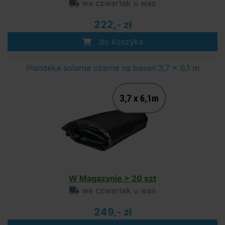
we czwartek u was
222,- zł
do koszyka
Plandeka solarna czarna na basen 3,7 x 6,1 m
W Magazynie > 20 szt
we czwartek u was
249,- zł