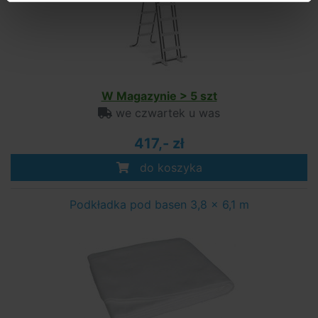
W Magazynie > 5 szt
we czwartek u was
417,- zł
do koszyka
Podkładka pod basen 3,8 x 6,1 m