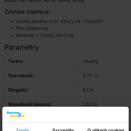
Basen nie nadaje się do słonej wody.
Zestaw zawiera
ściana basenu m.in. obszycia i rozpórki
film basenowy
skimmer z dyszą zwrotną
Parametry
Twarz:
owalny
Szerokość:
3,75 m
Długość:
6,1 m
Wysokość basenu:
1,32 m
Głebokość wody:
1,22 m
Zgoda
Szczegóły
O plikach cookies