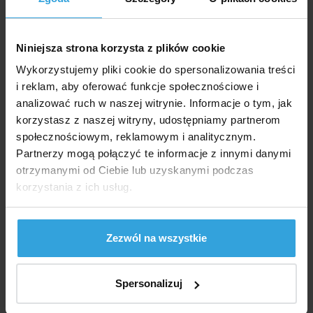
Objętość:
23,81 m3
Całorocznie:
tak
Niniejsza strona korzysta z plików cookie
Wykorzystujemy pliki cookie do spersonalizowania treści
Filtrowanie:
bez filtracji
i reklam, aby oferować funkcje społecznościowe i
analizować ruch w naszej witrynie. Informacje o tym, jak
Dokumenty do pobrania
korzystasz z naszej witryny, udostępniamy partnerom
społecznościowym, reklamowym i analitycznym.
Partnerzy mogą połączyć te informacje z innymi danymi
Instrukcja do basenu GRE owalna bez rozpórek
otrzymanymi od Ciebie lub uzyskanymi podczas
PL
korzystania z ich usług.
Zalecane akcesoria (5)
Zezwól na wszystkie
Stopnie bezpieczeństwa INTEX basenowe 1,32 m
Spersonalizuj