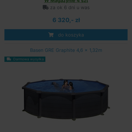
W Magazynie 4 szt
za ok 6 dni u was
6 320,- zł
do koszyka
Basen GRE Graphite 4,6 x 1,32m
Darmowa wysyłka