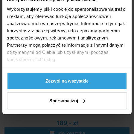
Wykorzystujemy pliki cookie do spersonalizowania treści
224,- zł
i reklam, aby oferować funkcje społecznościowe i
do koszyka
analizować ruch w naszej witrynie. Informacje o tym, jak
korzystasz z naszej witryny, udostępniamy partnerom
Niebieski żagiel solarny do basenu o średnicy 4,6m
społecznościowym, reklamowym i analitycznym.
Partnerzy mogą połączyć te informacje z innymi danymi
otrzymanymi od Ciebie lub uzyskanymi podczas
korzystania z ich usług.
Zezwól na wszystkie
Spersonalizuj
W Magazynie > 50 szt
we czwartek u was
189,- zł
do koszyka