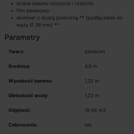
ściana basenu obszycia i rozpórki
film basenowy
skimmer z dyszą powrotną ** (podłączenie do
węży Ø 38 mm) **
Parametry
Twarz:
pierścień
Średnica:
4,6 m
Wysokość basenu:
1,32 m
Głebokość wody:
1,22 m
Objętość:
19,44 m3
Całorocznie:
tak