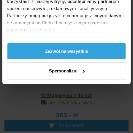
korzystasz z naszej witryny, udostępniamy partnerom
Zalecane akcesoria (6)
społecznościowym, reklamowym i analitycznym.
Partnerzy mogą połączyć te informacje z innymi danymi
Stopnie bezpieczeństwa INTEX basen 1,22m
otrzymanymi od Ciebie lub uzyskanymi podczas
korzystania z ich usług.
Zezwól na wszystkie
Spersonalizuj
W Magazynie > 10 szt
we czwartek u was
363,- zł
do koszyka