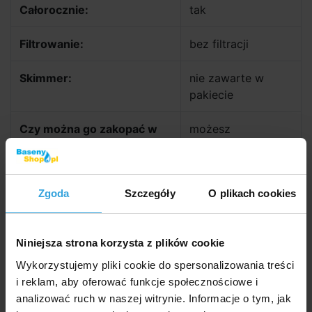
Całorocznie:
tak
Filtrowanie:
bez filtracji
Skimmer:
nie zawarte w
pakiecie
Czy można go zakopać w
możesz
ziemi?:
Dokumenty do pobrania
Zgoda
Szczegóły
O plikach cookies
Instrukcja montażu basenów okrągłych AZURO
Niniejsza strona korzysta z plików cookie
- PL
Instrukcja przygotowania budowy basenów
Wykorzystujemy pliki cookie do spersonalizowania treści
AZURO - PL
i reklam, aby oferować funkcje społecznościowe i
analizować ruch w naszej witrynie. Informacje o tym, jak