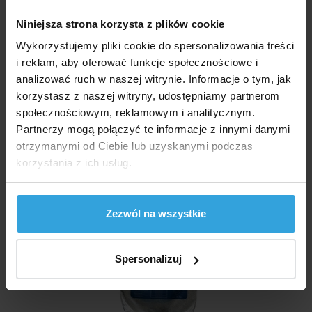
Nadaje się do słonej wody:
nie
Niniejsza strona korzysta z plików cookie
Wykorzystujemy pliki cookie do spersonalizowania treści
Dokumenty do pobrania
i reklam, aby oferować funkcje społecznościowe i
analizować ruch w naszej witrynie. Informacje o tym, jak
Instrukcja filtracji piaskowej BS line 60 - PL
korzystasz z naszej witryny, udostępniamy partnerom
społecznościowym, reklamowym i analitycznym.
Partnerzy mogą połączyć te informacje z innymi danymi
Zalecane akcesoria (5)
otrzymanymi od Ciebie lub uzyskanymi podczas
korzystania z ich usług.
Piasek filtracyjny 25 kg
Zezwól na wszystkie
Spersonalizuj