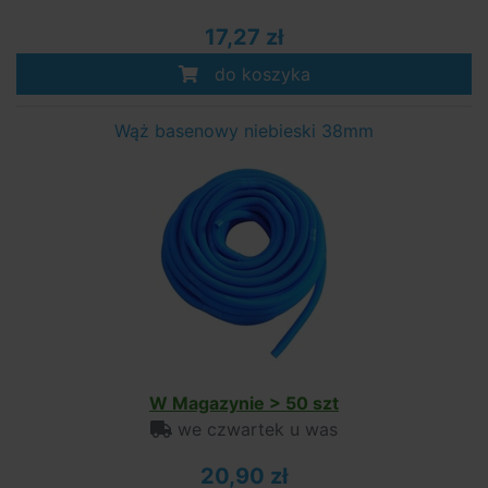
17,27 zł
do koszyka
Wąż basenowy niebieski 38mm
W Magazynie > 50 szt
we czwartek u was
20,90 zł