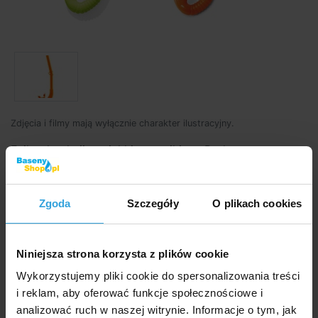
Zdjęcia i filmy mają wyłącznie charakter ilustracyjny.
Fajka do akcji z miękkim ustnikiem. Podana cena
dotyczy 1 sztuki
Zgoda
Szczegóły
O plikach cookies
Kod produktu:
BP1032
Marka:
INTEX
Niniejsza strona korzysta z plików cookie
Wykorzystujemy pliki cookie do spersonalizowania treści
Dostępność:
Sprzedaż zakończona
i reklam, aby oferować funkcje społecznościowe i
Zapytaj sprzedawcę
analizować ruch w naszej witrynie. Informacje o tym, jak