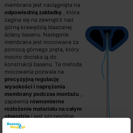
membrana jest naciągnięta na
odpowiednią zakładkę
, która
zagina się na zewnątrz nad
górną krawędzią blaszanej
ściany basenu. Następnie
membrana jest mocowana za
pomocą górnego pręta, który
mocno dociska ją do
konstrukcji basenu. Ta metoda
mocowania pozwala na
precyzyjną regulację
wysokości i naprężenia
membrany podczas montażu
,
zapewnia
równomierne
rozłożenie materiału na całym
obwodzie
i jest szczególnie
odpowiednia do uniwersalnego
zastosowania z różnymi typami