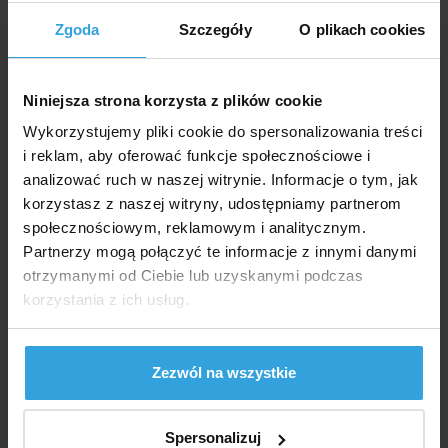
basenów blaszanych.
Zgoda
Szczegóły
O plikach cookies
Montaż wykładziny basenowej
należy przeprowadzić w
Niniejsza strona korzysta z plików cookie
temperaturze powyżej 25°C
,
Wykorzystujemy pliki cookie do spersonalizowania treści
aby materiał był wystarczająco
i reklam, aby oferować funkcje społecznościowe i
elastyczny i nie uległ
analizować ruch w naszej witrynie. Informacje o tym, jak
uszkodzeniu. Przed montażem
korzystasz z naszej witryny, udostępniamy partnerom
zaleca się
krótkie podgrzanie
społecznościowym, reklamowym i analitycznym.
wykładziny na słońcu
, aby
Partnerzy mogą połączyć te informacje z innymi danymi
zmiękła i lepiej dopasowała się
otrzymanymi od Ciebie lub uzyskanymi podczas
do kształtu basenu. Podczas
korzystania z ich usług.
napełniania wodą należy
stale
wygładzać wszelkie fałdy
, aby
powierzchnia wewnętrzna była
Zezwól na wszystkie
płaska i odpowiednio
naciągnięta.
Spersonalizuj