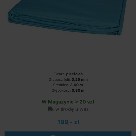
Twarz:
pierścień
Grubość folii:
0,25 mm
Średnica:
3,60 m
Głębokość:
0,90 m
W Magazynie > 20 szt
w środę u was
199,- zł