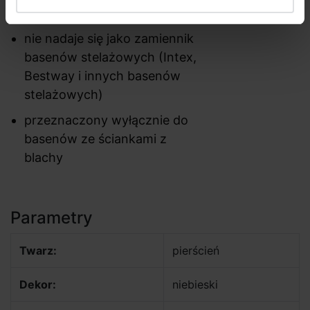
Ważna informacja
nie nadaje się jako zamiennik
basenów stelażowych (Intex,
Bestway i innych basenów
stelażowych)
przeznaczony wyłącznie do
basenów ze ściankami z
blachy
Parametry
Twarz:
pierścień
Dekor:
niebieski