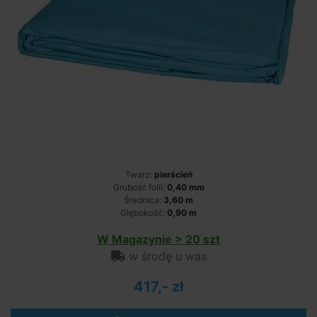
Twarz:
pierścień
Grubość folii:
0,40 mm
Średnica:
3,60 m
Głębokość:
0,90 m
W Magazynie > 20 szt
w środę u was
417,- zł