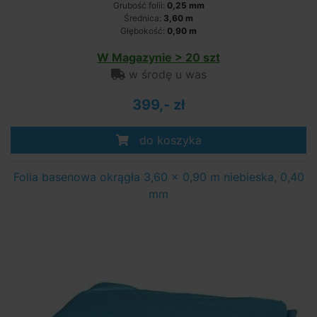
Grubość folii:
0,25 mm
Średnica:
3,60 m
Głębokość:
0,90 m
W Magazynie > 20 szt
w środę u was
399,- zł
do koszyka
Folia basenowa okrągła 3,60 x 0,90 m niebieska, 0,40
mm