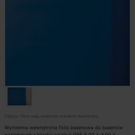
Zdjęcia i filmy mają wyłącznie charakter ilustracyjny.
Wymienna wewnętrzna folia basenowa do basenów
naziemnych z blachy owalnej GRE 5,00 x 3,00 x