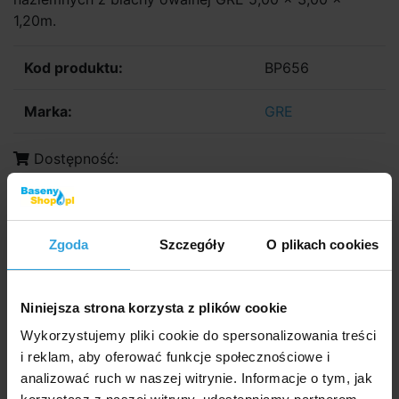
1,20m.
Kod produktu:
BP656
Marka:
GRE
Dostępność:
W Magazynie 2 szt
we czwartek u was
1 260,- zł
1 024,39 zł bez VAT
Zgoda
Szczegóły
O plikach cookies
do koszyka
Niniejsza strona korzysta z plików cookie
Zapytaj sprzedawcę
Wykorzystujemy pliki cookie do spersonalizowania treści
i reklam, aby oferować funkcje społecznościowe i
Szczegółowy opis
analizować ruch w naszej witrynie. Informacje o tym, jak