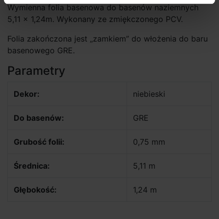
Wymienna folia basenowa do basenów naziemnych
5,11 × 1,24m. Wykonany ze zmiękczonego PCV.
Folia zakończona jest „zamkiem” do włożenia do baru
basenowego GRE.
Parametry
Dekor:
niebieski
Do basenów:
GRE
Grubość folii:
0,75 mm
Średnica:
5,11 m
Głębokość:
1,24 m