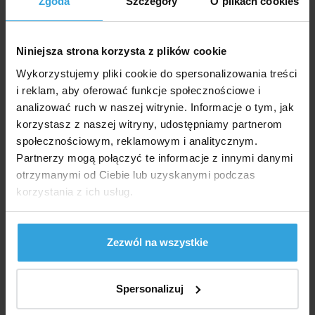
Zgoda
Szczegóły
O plikach cookies
Kod produktu:
BP615
Niniejsza strona korzysta z plików cookie
Marka:
GRE
Wykorzystujemy pliki cookie do spersonalizowania treści
i reklam, aby oferować funkcje społecznościowe i
analizować ruch w naszej witrynie. Informacje o tym, jak
Dostępność:
Niedostępne
korzystasz z naszej witryny, udostępniamy partnerom
Obserwuj dostępność
społecznościowym, reklamowym i analitycznym.
Partnerzy mogą połączyć te informacje z innymi danymi
otrzymanymi od Ciebie lub uzyskanymi podczas
2 230,- zł
1 813,01 zł bez VAT
korzystania z ich usług.
Zapytaj sprzedawcę
Zezwól na wszystkie
Szczegółowy opis
Spersonalizuj
Szczegółowy opi