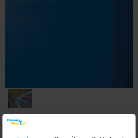
Zdjęcia i filmy mają wyłącznie charakter ilustracyjny.
Wymienna folia basenowa do basenów naziemnych
GRE Nature Wood Violette 5,11 x 1,24m.