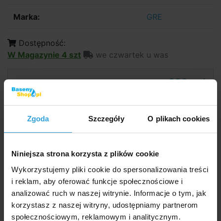
Marka:
GRE
Dostępność:
W Magazynie 4 szt
we czwartek u was
880,- zł
715,45 zł bez VAT
do koszyka
Zgoda
Szczegóły
O plikach cookies
Zapytaj sprzedawcę
Niniejsza strona korzysta z plików cookie
Szczegółowy opis
Wykorzystujemy pliki cookie do spersonalizowania treści
i reklam, aby oferować funkcje społecznościowe i
Szczegółowy opi
analizować ruch w naszej witrynie. Informacje o tym, jak
Wymienna folia wewnętrzna do naziemnych basenów
korzystasz z naszej witryny, udostępniamy partnerom
owalnych o średnicy 5 × 3 m. Wykonana
społecznościowym, reklamowym i analitycznym.