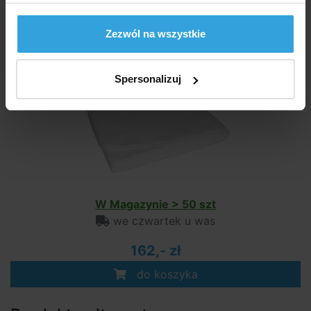
Zalecane akcesoria (1)
Zezwól na wszystkie
Pad pod basen o średnicy 3,6m
Spersonalizuj
W Magazynie > 50 szt
we czwartek u was
162,- zł
do koszyka