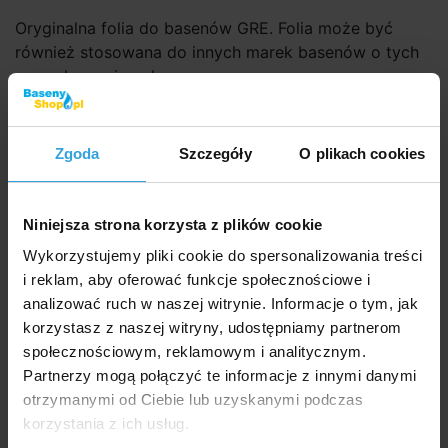
Oryginalna folia do basenów GRE. Folia może być
również stosowana do innych marek basenów o tych
samych wymiarach.
Parametry
Zgoda
Szczegóły
O plikach cookies
Twarz:
pierścień
Dekor:
niebieski
Niniejsza strona korzysta z plików cookie
Wykorzystujemy pliki cookie do spersonalizowania treści
Do basenów:
GRE
i reklam, aby oferować funkcje społecznościowe i
analizować ruch w naszej witrynie. Informacje o tym, jak
Grubość folii:
0,30 mm
korzystasz z naszej witryny, udostępniamy partnerom
społecznościowym, reklamowym i analitycznym.
Średnica:
3,50 m
Partnerzy mogą połączyć te informacje z innymi danymi
otrzymanymi od Ciebie lub uzyskanymi podczas
Głębokość:
1,20 m
korzystania z ich usług.