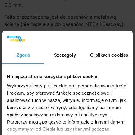
0,3 mm.
Folia przeznaczona jest do basenów z metalową
ścianą (nie nadaje się do basenów INTEX i Bestway).
Folię montuje się – zawiesza poprzez wygięcie nad
górną krawędzią basenu a następnie zabezpiecza
plastikową listwą (folia nie posiada „zamków“ do
Zgoda
Szczegóły
O plikach cookies
zawieszenia nad górną krawędzią basenu).
To tylko folia basenowa, bez przepustów ściennych.
Niniejsza strona korzysta z plików cookie
Parametry
Wykorzystujemy pliki cookie do spersonalizowania treści
i reklam, aby oferować funkcje społecznościowe i
Twarz:
pierścień
analizować ruch w naszej witrynie. Informacje o tym, jak
korzystasz z naszej witryny, udostępniamy partnerom
Dekor:
kamienisty
społecznościowym, reklamowym i analitycznym.
Partnerzy mogą połączyć te informacje z innymi danymi
Do basenów:
uniwersalny
otrzymanymi od Ciebie lub uzyskanymi podczas