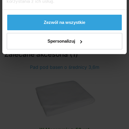
korzystania z ich usług.
Grubość folii:
0,30 mm
Średnica:
3,66 m
Zezwól na wszystkie
Głębokość:
0,91 m
Spersonalizuj
Zalecane akcesoria (1)
Pad pod basen o średnicy 3,6m