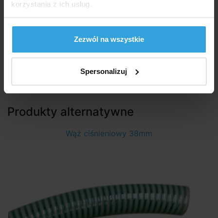
korzystania z ich usług.
W Magazynie > 50 szt
Zezwól na wszystkie
w środę u was
5,09 zł
Spersonalizuj
do koszyka
Produkty alternatywne
Wąż ciśnieniowy 38mm