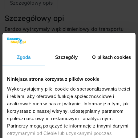
Szczegółowy opis
Szczegółowy opi
Bardzo wytrzymały wąż ciśnieniowy do transportu
cieczy o temperaturze do + 70°C. Nadaje się np. Do
podłączenia kolektorów słonecznych itp. Cena to 1bm
długości.
Zgoda
Szczegóły
O plikach cookies
Zalecane akcesoria (1)
Niniejsza strona korzysta z plików cookie
Zacisk węża 32 - 50mm
Wykorzystujemy pliki cookie do spersonalizowania treści
i reklam, aby oferować funkcje społecznościowe i
analizować ruch w naszej witrynie. Informacje o tym, jak
korzystasz z naszej witryny, udostępniamy partnerom
społecznościowym, reklamowym i analitycznym.
Partnerzy mogą połączyć te informacje z innymi danymi
otrzymanymi od Ciebie lub uzyskanymi podczas