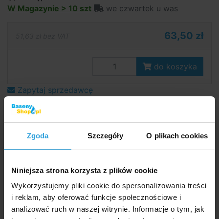
W Magazynie > 10 szt
we czwartek u was
63,50 zł
51,63 zł bez VAT
do koszyka
Zapytaj sprzedawcę
Szczegółowy opis
Zgoda
Szczegóły
O plikach cookies
Szczegółowy opi
Znacząco poprawia jakość wody i ułatwia czyszczenie
basenu.
Niniejsza strona korzysta z plików cookie
Wykorzystujemy pliki cookie do spersonalizowania treści
Łatwy montaż na ścianie dzięki regulowanemu
i reklam, aby oferować funkcje społecznościowe i
wspornikowi.
analizować ruch w naszej witrynie. Informacje o tym, jak
Plastik odporny na chemię basenową.