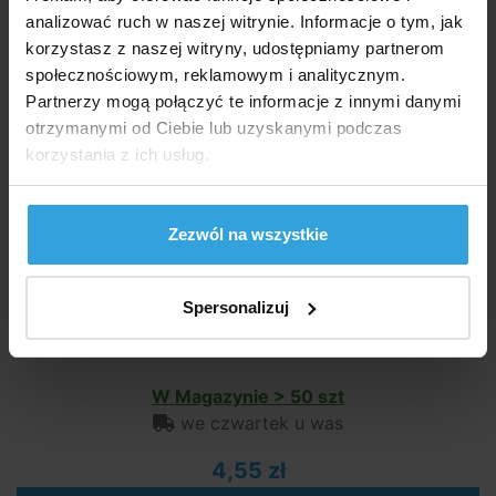
34,50 zł
analizować ruch w naszej witrynie. Informacje o tym, jak
korzystasz z naszej witryny, udostępniamy partnerom
do koszyka
społecznościowym, reklamowym i analitycznym.
Partnerzy mogą połączyć te informacje z innymi danymi
Taśma uszczelniająca teflonowa
otrzymanymi od Ciebie lub uzyskanymi podczas
korzystania z ich usług.
Zezwól na wszystkie
Spersonalizuj
W Magazynie > 50 szt
we czwartek u was
4,55 zł