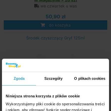
W Magazynie > 20 szt
we czwartek u was
50,90 zł
do koszyka
Środek czyszczący Gryf 125ml
Zgoda
Szczegóły
O plikach cookies
Niniejsza strona korzysta z plików cookie
W Magazynie > 20 szt
Wykorzystujemy pliki cookie do spersonalizowania treści
we czwartek u was
i reklam, aby oferować funkcje społecznościowe i