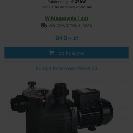
Pobór energii:
0,37 kW
Nadaje się do słonej wody:
nie
W Magazynie 1 szt
we czwartek u was
940,- zł
do koszyka
Pompa basenowa Preva 33