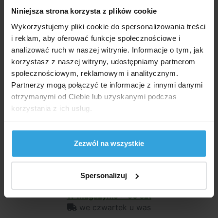
W Magazynie > 50 szt
Niniejsza strona korzysta z plików cookie
we czwartek u was
Wykorzystujemy pliki cookie do spersonalizowania treści
i reklam, aby oferować funkcje społecznościowe i
32,80 zł
analizować ruch w naszej witrynie. Informacje o tym, jak
do koszyka
korzystasz z naszej witryny, udostępniamy partnerom
społecznościowym, reklamowym i analitycznym.
Rura PVC - 50mm
Partnerzy mogą połączyć te informacje z innymi danymi
otrzymanymi od Ciebie lub uzyskanymi podczas
korzystania z ich usług.
Zezwól na wszystkie
Spersonalizuj
W Magazynie > 50 szt
we czwartek u was