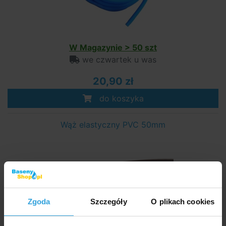
W Magazynie > 50 szt
we czwartek u was
20,90 zł
do koszyka
Wąż elastyczny PVC 50mm
Zgoda
Szczegóły
O plikach cookies