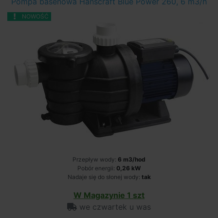
Pompa basenowa Hanscraft Blue Power 260, 6 m3/h
NOWOŚĆ
Przepływ wody:
6 m3/hod
Pobór energii:
0,26 kW
Nadaje się do słonej wody:
tak
W Magazynie 1 szt
we czwartek u was