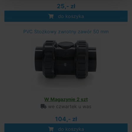
25,- zł
do koszyka
PVC Stożkowy zwrotny zawór 50 mm
W Magazynie 2 szt
we czwartek u was
104,- zł
do koszyka