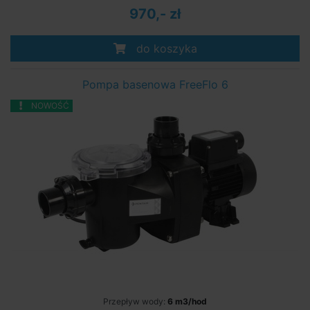
970,- zł
do koszyka
Pompa basenowa FreeFlo 6
NOWOŚĆ
Przepływ wody:
6 m3/hod