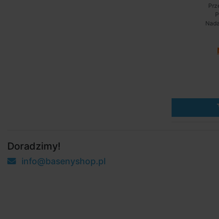
Prz
P
Nada
Doradzimy!
info@basenyshop.pl