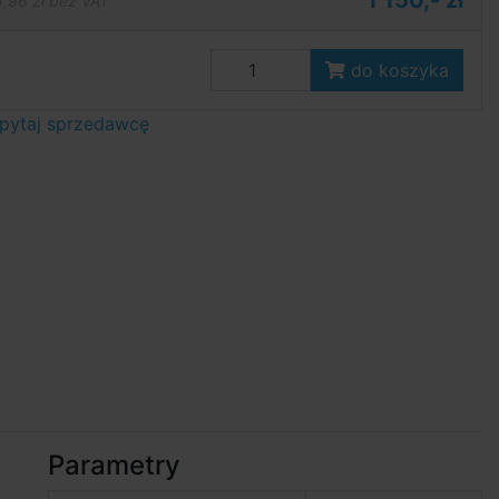
1 150,- zł
,96 zł bez VAT
do koszyka
pytaj sprzedawcę
Parametry