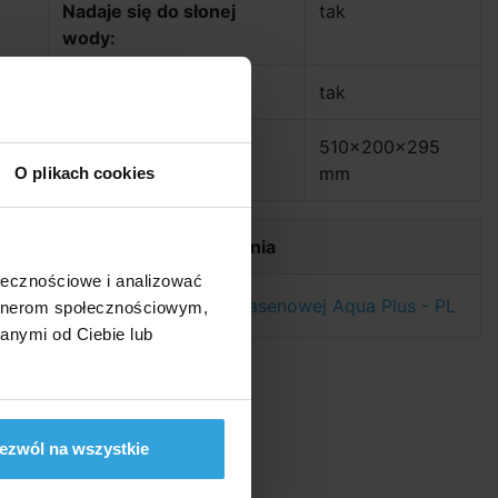
Nadaje się do słonej
tak
wody:
Samozasysająca:
tak
Wymiary (dł. x szer. x
510x200x295
wys.):
mm
O plikach cookies
Dokumenty do pobrania
ołecznościowe i analizować
Instrukcja pompy basenowej Aqua Plus - PL
artnerom społecznościowym,
anymi od Ciebie lub
ezwól na wszystkie