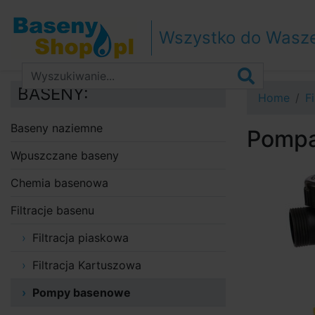
Przejdź do nawigacji
Przejdź do treści
Wszystko do Wasz
Przejdź do paska bocznego
BASENY:
Home
F
Baseny naziemne
Pompa
Wpuszczane baseny
Chemia basenowa
Filtracje basenu
Filtracja piaskowa
Filtracja Kartuszowa
Pompy basenowe