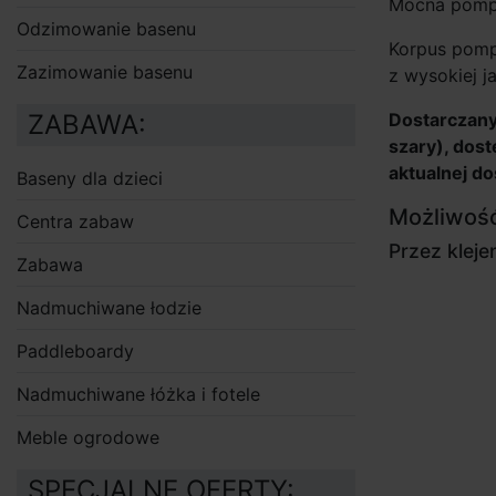
Mocna pompa
Odzimowanie basenu
Korpus pomp
Zazimowanie basenu
z wysokiej j
ZABAWA:
Dostarczany
szary), dos
aktualnej d
Baseny dla dzieci
Możliwość
Centra zabaw
Przez klej
Zabawa
Nadmuchiwane łodzie
Paddleboardy
Nadmuchiwane łóżka i fotele
Meble ogrodowe
SPECJALNE OFERTY: