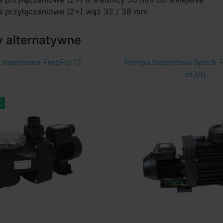
a przyłączeniowe (2×) wąż 32 / 38 mm
y alternatywne
basenowa FreeFlo 12
Pompa basenowa Speck P
m3/h
Ć