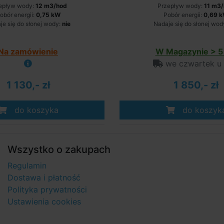
epływ wody:
12 m3/hod
Przepływ wody:
11 m3
obór energii:
0,75 kW
Pobór energii:
0,69 
je się do słonej wody:
nie
Nadaje się do słonej wod
Na zamówienie
W Magazynie > 5 
we czwartek u
1 130,- zł
1 850,- zł
do koszyka
do koszyk
Wszystko o zakupach
Regulamin
Dostawa i płatność
Polityka prywatności
Ustawienia cookies