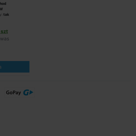
/hod
kW
y:
tak
szt
 was
a