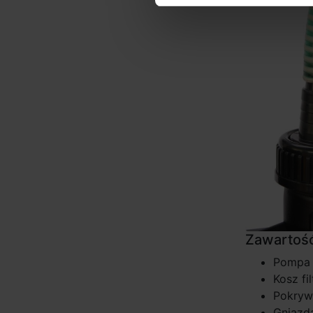
Zawartość
Pompa
Kosz fi
Pokry
Gniazd