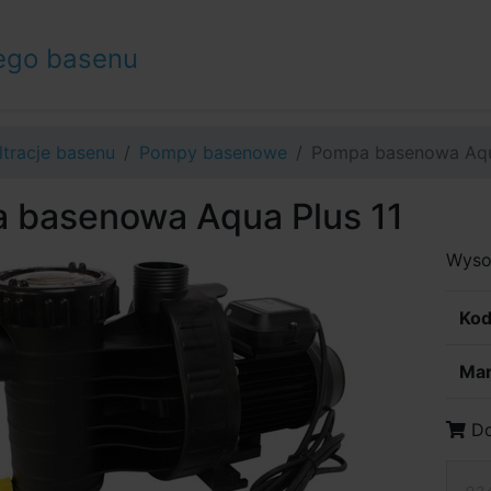
ego basenu
iltracje basenu
Pompy basenowe
Pompa basenowa Aqu
 basenowa Aqua Plus 11
Wysok
Kod
Mar
Do