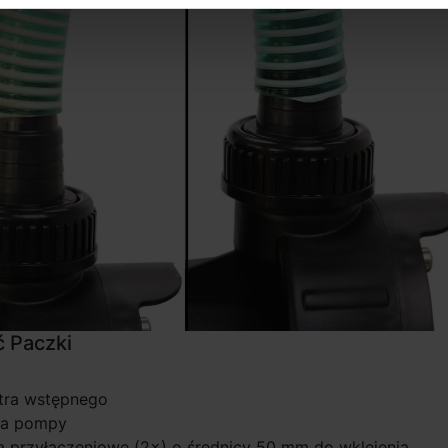
 Paczki
ltra wstępnego
wa pompy
a przyłączeniowe (2×) o średnicy 50 mm do wklejenia