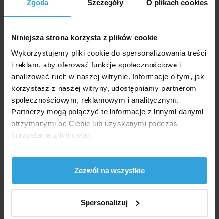
Zgoda
Szczegóły
O plikach cookies
Marka:
GRE
Dostępność:
Niniejsza strona korzysta z plików cookie
W Magazynie 1 szt
we czwartek u was
Wykorzystujemy pliki cookie do spersonalizowania treści
i reklam, aby oferować funkcje społecznościowe i
2 390,- zł
1 943,09 zł bez VAT
analizować ruch w naszej witrynie. Informacje o tym, jak
korzystasz z naszej witryny, udostępniamy partnerom
społecznościowym, reklamowym i analitycznym.
do koszyka
Partnerzy mogą połączyć te informacje z innymi danymi
otrzymanymi od Ciebie lub uzyskanymi podczas
Zapytaj sprzedawcę
korzystania z ich usług.
Szczegółowy opis
Zezwól na wszystkie
Szczegółowy opi
Szara plandeka wykonana jest ze wzmocnionego PVC.
Spersonalizuj
Ta plandeka ochroni Twój basen przed grubymi
zabrudzeniami przez cały sezon, a także zimą.