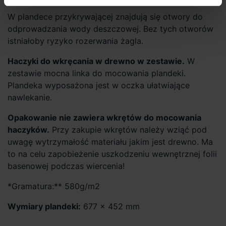
W plandece przykrywającej znajdują się otwory do
odprowadzania wody deszczowej. Bez tych otworów
istniałoby ryzyko rozerwania żagla.
Haczyki do wkręcania w drewno w zestawie.
W
zestawie mocna linka do mocowania plandeki.
Plandeka wyposażona jest w oczka ułatwiające
nawlekanie.
Opakowanie nie zawiera wkrętów do mocowania
haczyków.
Przy zakupie wkrętów należy wziąć pod
uwagę wytrzymałość materiału jakim jest drewno. Ma
to na celu zapobieżenie uszkodzeniu wewnętrznej folii
basenowej podczas wiercenia!
*Gramatura:** 580g/m2
Wymiary plandeki:
677 × 452 mm