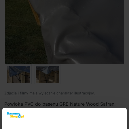
Zdjęcia i filmy mają wyłącznie charakter ilustracyjny.
Powłoka PVC do basenu GRE Nature Wood Safran.
Kod produktu:
BP1542