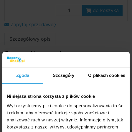
do koszyka
Zapytaj sprzedawcę
Szczegółowy opis
Szczegółowy opi
Zadaszenie basenowe owalne 3,7 × 7,3m (rzeczywisty
wymiar zadaszenia to 4,3 × 8m). ,
Zgoda
Szczegóły
O plikach cookies
Wysokiej jakości laminowana niebieska plandeka.
Folie laminowane są mrozoodporne.
Niniejsza strona korzysta z plików cookie
Wykorzystujemy pliki cookie do spersonalizowania treści
Plandeka ta charakteryzuje się bardzo długą
i reklam, aby oferować funkcje społecznościowe i
żywotnością i polecamy ją również do użytku zimą.
analizować ruch w naszej witrynie. Informacje o tym, jak
Jest to żagiel o doskonałej odporności na
korzystasz z naszej witryny, udostępniamy partnerom
uszkodzenia mechaniczne i warunki atmosferyczne.