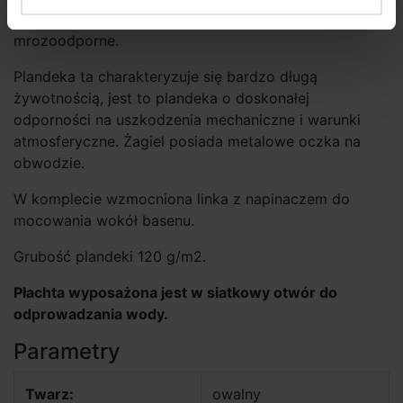
Wysokiej jakości plandeka polietylenowa. Żagle są
mrozoodporne.
Plandeka ta charakteryzuje się bardzo długą
żywotnością, jest to plandeka o doskonałej
odporności na uszkodzenia mechaniczne i warunki
atmosferyczne. Żagiel posiada metalowe oczka na
obwodzie.
W komplecie wzmocniona linka z napinaczem do
mocowania wokół basenu.
Grubość plandeki 120 g/m2.
Płachta wyposażona jest w siatkowy otwór do
odprowadzania wo­dy.
Parametry
Twarz:
owalny