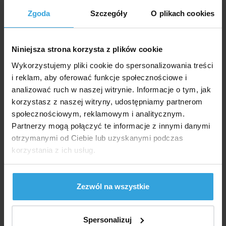
Zgoda
Szczegóły
O plikach cookies
Dostępność:
W Magazynie > 10 szt
we czwartek u was
Niniejsza strona korzysta z plików cookie
282,- zł
229,27 zł bez VAT
Wykorzystujemy pliki cookie do spersonalizowania treści
i reklam, aby oferować funkcje społecznościowe i
analizować ruch w naszej witrynie. Informacje o tym, jak
do koszyka
korzystasz z naszej witryny, udostępniamy partnerom
społecznościowym, reklamowym i analitycznym.
Zapytaj sprzedawcę
Partnerzy mogą połączyć te informacje z innymi danymi
otrzymanymi od Ciebie lub uzyskanymi podczas
Szczegółowy opis
korzystania z ich usług.
Szczegółowy opi
Żagiel do basenu owalnego 5,0 × 3,0 m (rzeczywisty
Zezwól na wszystkie
rozmiar żagla to około 6,10 × 4,1 m).
Czarny kolor
Spersonalizuj