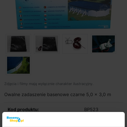
Zdjęcia i filmy mają wyłącznie charakter ilustracyjny.
Owalne zadaszenie basenowe czarne 5,0 x 3,0 m
Kod produktu:
BP523
Marka:
GRE