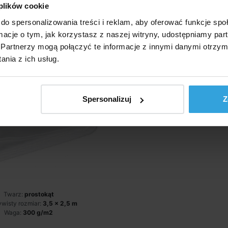
y alternatywne
 plików cookie
do spersonalizowania treści i reklam, aby oferować funkcje sp
a pod basen 3,5 x 2,5m
ormacje o tym, jak korzystasz z naszej witryny, udostępniamy p
Partnerzy mogą połączyć te informacje z innymi danymi otrzym
nia z ich usług.
Spersonalizuj
Z
Twarz:
prostokąt
wisty rozmiar:
3,5 x 2,5 m
Waga:
300 g/m2