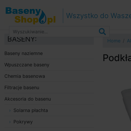
Przejdź do nawigacji
Przejdź do treści
Wszystko do Wasz
Przejdź do paska bocznego
BASENY:
Home
A
Baseny naziemne
Podkł
Wpuszczane baseny
Chemia basenowa
Filtracje basenu
Akcesoria do basenu
Solarna płachta
Pokrywy