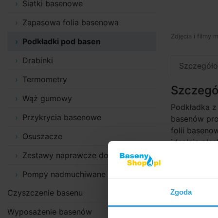
Siatki basenowe
Zapasowa folia basenowa
Zdjęcia i filmy 
Podkładki pod basen
Drabinki
Szczegóło
Termometry
Szczegó
Wąż gumowy
Podkładka z
Przykrycia basenowe
basenów pro
folii baseno
Osuszacze
idealnie pła
jest w 100% 
Zestawy naprawcze do klejenia
jest nieszk
Pompy nadmuchiwane
Zgoda
Czyszczenie basenu
Wyposażenie basenów