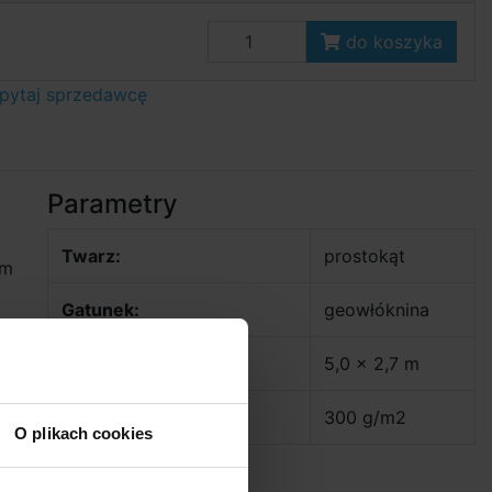
do koszyka
pytaj sprzedawcę
Parametry
Twarz:
prostokąt
om
Gatunek:
geowłóknina
z
Rzeczywisty rozmiar:
5,0 x 2,7 m
Waga:
300 g/m2
O plikach cookies