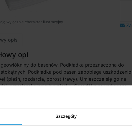
mają wyłącznie charakter ilustracyjny.
Za
wy opis
łowy opi
 geowłókniny do basenów. Podkładka przeznaczona do
stokątnych. Podkładka pod basen zapobiega uszkodzeni
wej (pleśń, rozdarcia, porost trawy). Umieszcza się go na
skiej, przesianej glebie lub piasku. Geowłóknina wykonana
z ciętego polipropylenu, jest odporna na gnicie i pleśń ora
odliwa dla zdrowia. Dozwolone odchylenie wymiarowe ±5%
Szczegóły