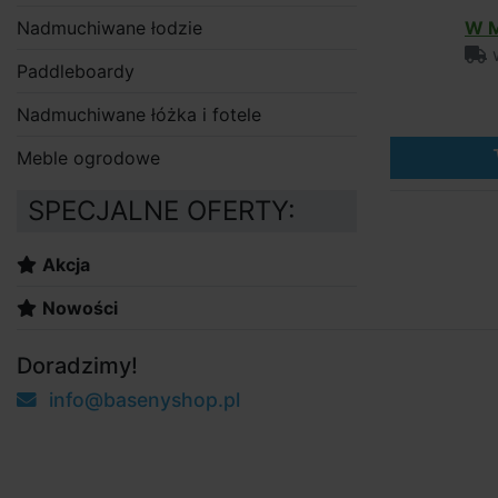
Nadmuchiwane łodzie
W M
w
Paddleboardy
Nadmuchiwane łóżka i fotele
Meble ogrodowe
SPECJALNE OFERTY:
Akcja
Nowości
Doradzimy!
info@basenyshop.pl