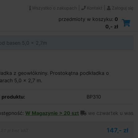
|
|
Wszystko o zakupach
Kontakt
Zaloguj się
przedmioty w koszyku:
0
0,- zł
od basen 5,0 x 2,7m
ładka z geowłókniny. Prostokątna podkładka o
rach 5,0 x 2,7 m.
 produktu:
BP310
stępność:
W Magazynie > 20 szt
we czwartek u was
147,- zł
,51 zł bez VAT