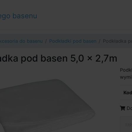
ego basenu
kcesoria do basenu
Podkładki pod basen
Podkładka p
adka pod basen 5,0 x 2,7m
Podk
wymia
Kod
Do
119