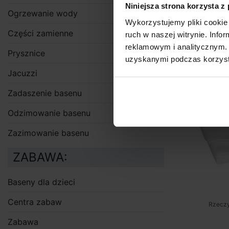
Produkt
Niniejsza strona korzysta z
Ogrzewanie wody
Wykorzystujemy pliki cookie 
Podkładk
Części zamienne
ruch w naszej witrynie. Inf
reklamowym i analitycznym. 
Prysznice
uzyskanymi podczas korzysta
Jacuzzi
Zadaszenie basenu
Odzimowanie basenu
Zazimowanie basenu
ZABAWA:
Baseny dla dzieci
Centra zabaw
Rzeczy
Zabawa