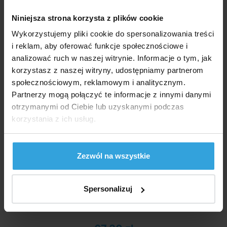
Do basenów:
Wpuszczany
Niniejsza strona korzysta z plików cookie
Wykorzystujemy pliki cookie do spersonalizowania treści
Zalecane akcesoria (1)
i reklam, aby oferować funkcje społecznościowe i
analizować ruch w naszej witrynie. Informacje o tym, jak
Masa zalewowa do puszek odgałęźnych 0,5 kg
korzystasz z naszej witryny, udostępniamy partnerom
społecznościowym, reklamowym i analitycznym.
Partnerzy mogą połączyć te informacje z innymi danymi
otrzymanymi od Ciebie lub uzyskanymi podczas
korzystania z ich usług.
Zezwól na wszystkie
Spersonalizuj
W Magazynie 2 szt
we czwartek u was