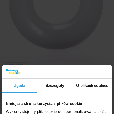
Zgoda
Szczegóły
O plikach cookies
Zdjęcia i filmy mają wyłącznie charakter ilustracyjny.
Ramka maskująca do oświetlenia basenu Procopi.
Niniejsza strona korzysta z plików cookie
Kod produktu:
BP870
Wykorzystujemy pliki cookie do spersonalizowania treści