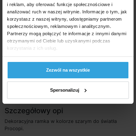
i reklam, aby oferować funkcje społecznościowe i
Marka:
Procopi
analizować ruch w naszej witrynie. Informacje o tym, jak
korzystasz z naszej witryny, udostępniamy partnerom
społecznościowym, reklamowym i analitycznym.
Dostępność:
Niedostępne
Partnerzy mogą połączyć te informacje z innymi danymi
Obserwuj dostępność
otrzymanymi od Ciebie lub uzyskanymi podczas
korzystania z ich usług.
54,40 zł
44,23 zł bez VAT
Zezwól na wszystkie
Zapytaj sprzedawcę
Spersonalizuj
Szczegółowy opis
Szczegółowy opi
Dekoracyjna ramka w kolorze szarym do światła
Procopi.